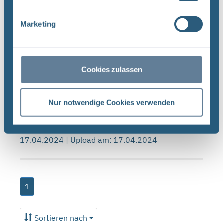
Marketing
Forschungs- und Entwicklungsstrategie der
BGE (PDF)
FORSCHUNG UND ENTWICKLUNG F&E-Strategie
der BGE Stand April 2024 Vorwort Liebe
Cookies zulassen
Leserinnen, liebe Leser, mit der vorliegenden F&E-
Strategie erhalten Sie einen Einblick in das
Nur notwendige Cookies verwenden
umfassende Aufgabenspek- ...
Dateityp: PDF | Dokumentenstand vom:
17.04.2024 | Upload am: 17.04.2024
1
Sortieren nach