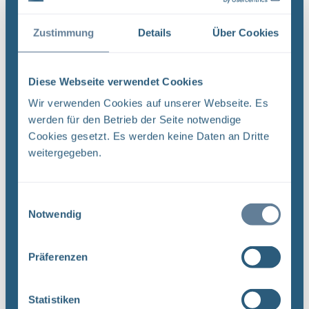
Funktion/Thema Komponente Baugruppe Aufgabe
UA ...
Zustimmung
Details
Über Cookies
Dateityp: PDF | Dokumentenstand vom:
20.03.2019 | Upload am: 12.12.2022
Diese Webseite verwendet Cookies
Wir verwenden Cookies auf unserer Webseite. Es
werden für den Betrieb der Seite notwendige
Revision von Unterlagen –
Cookies gesetzt. Es werden keine Daten an Dritte
Qualitätsmanagementverfahrensanweisung QMV
weitergegeben.
03 (PDF)
DokID: 11965023 Projekt PSP-Element
Funktion/Thema Komponente Baugruppe Aufgabe
Einwilligungsauswahl
NAAN NNNNNNNNNN NNAAANN AANNNA AANN
Notwendig
AAAA 9X 115200 ' CA Titel der Unterlage:
Ersteller/Unterschrift: QM Stempelfeld: UA ...
Präferenzen
Dateityp: PDF | Dokumentenstand vom:
20.03.2019 | Upload am: 12.12.2022
Statistiken