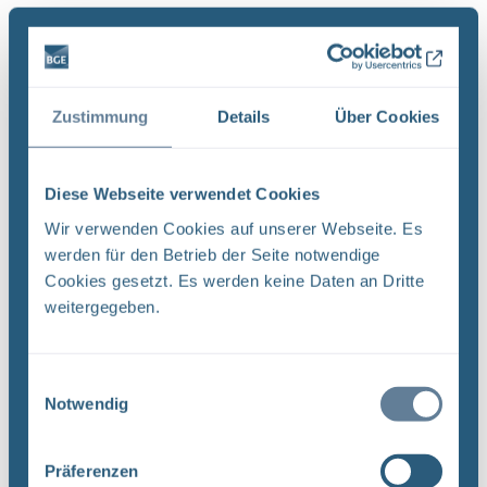
Es wurde 1 Ergebnis in 1 Millisekunden gefunden.
Zeige Ergebnisse 1 bis 1 von 1.
Ergebnisse pro Seite:
Zustimmung
Details
Über Cookies
1
Diese Webseite verwendet Cookies
Wir verwenden Cookies auf unserer Webseite. Es
Sortieren nach
werden für den Betrieb der Seite notwendige
Cookies gesetzt. Es werden keine Daten an Dritte
Neugier, Skepsis, Verständnis und viele Fragen
weitergegeben.
BGE Endlager Konrad Endlager Morsleben
Endlagersuche Asse Zwischen der Stasi-
Einwilligungsauswahl
Unterlagenbehörde und dem Bundesamt für
Notwendig
Strahlenschutz (BfS) hat die Bundesgesellschaft
für Endlagerung (BGE) zwei Tage ...
Präferenzen