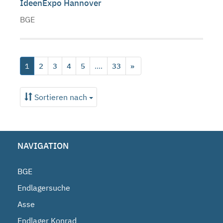
IdeenExpo Hannover
BGE
1
2
3
4
5
....
33
»
Sortieren nach
NAVIGATION
BGE
Endlagersuche
Asse
Endlager Konrad