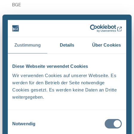
BGE
Organigramm_der_BGE_2026.pdf
GeschäftsführungStabsstellen der
Zustimmung
Details
Über Cookies
Geschäftsführung Qualitäts- management QM
Marit Neels Beauftragte Liegenschaften und Archiv
TEK-LA Ingenieur- technik TEK-TI Endlager- technik
Diese Webseite verwendet Cookies
TEK-ET Geowissen- ...
Wir verwenden Cookies auf unserer Webseite. Es
Dateityp: PDF | Upload am: 04.03.2026
werden für den Betrieb der Seite notwendige
Cookies gesetzt. Es werden keine Daten an Dritte
weitergegeben.
Organigramm_der_BGE_2.pdf
Geschäftsführung Stabsstellen der
Einwilligungsauswahl
Notwendig
Geschäftsführung Qualitäts- management QM
Marit Neels Interne Revision IR Inga Steen