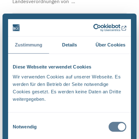
Landesverordnungen von ...
Schließzeiten Infostellen Oktober/November
2019
BGE Asse Endlager Konrad Endlager Morsleben Die
Zustimmung
Details
Über Cookies
Infostellen Asse, Konrad und Morsleben bleiben
am Mittwoch, den 23. Oktober 2019 aufgrund
einer internen Veranstaltung geschlossen. Auch
Diese Webseite verwendet Cookies
am Donnerstag, ...
Wir verwenden Cookies auf unserer Webseite. Es
werden für den Betrieb der Seite notwendige
Cookies gesetzt. Es werden keine Daten an Dritte
Neugier, Skepsis, Verständnis und viele Fragen
weitergegeben.
BGE Endlager Konrad Endlager Morsleben
Endlagersuche Asse Zwischen der Stasi-
Einwilligungsauswahl
Unterlagenbehörde und dem Bundesamt für
Notwendig
Strahlenschutz (BfS) hat die Bundesgesellschaft
für Endlagerung (BGE) zwei Tage ...