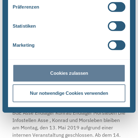
Präferenzen
Infostellen am 3. und 4. Oktober 2019
Statistiken
geschlossen
BGE Asse Endlager Konrad Endlager Morsleben Die
Marketing
Infostellen Asse , Konrad und Morsleben bleiben
am Donnerstag, den 3. Oktober 2019, und Freitag,
den 4. Oktober 2019, aufgrund des Tags der
Deutschen ...
Cookies zulassen
Nur notwendige Cookies verwenden
Die Infostellen Asse, Konrad und Morsleben
sind am 13. Mai 2019 geschlossen
BGE Asse Endlager Konrad Endlager Morsleben Die
Infostellen Asse , Konrad und Morsleben bleiben
am Montag, den 13. Mai 2019 aufgrund einer
internen Veranstaltung geschlossen. Ab dem 14.