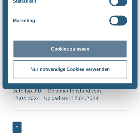
Statistiken
20.03.2019 | Upload am: 12.12.2022
Marketing
Forschungs- und Entwicklungsstrategie der
BGE (PDF)
FORSCHUNG UND ENTWICKLUNG F&E-Strategie
Cookies zulassen
der BGE Stand April 2024 Vorwort Liebe
Leserinnen, liebe Leser, mit der vorliegenden F&E-
Strategie erhalten Sie einen Einblick in das
Nur notwendige Cookies verwenden
umfassende Aufgabenspek- ...
Dateityp: PDF | Dokumentenstand vom:
17.04.2024 | Upload am: 17.04.2024
1