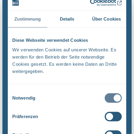
QMV 02 : ,.. In Projekt PSP-Element
Funktion/Thema Komponente Baugruppe Aufgabe
Zustimmung
Details
Über Cookies
UA ...
Dateityp: PDF | Dokumentenstand vom:
Diese Webseite verwendet Cookies
20.03.2019 | Upload am: 12.12.2022
Wir verwenden Cookies auf unserer Webseite. Es
werden für den Betrieb der Seite notwendige
Cookies gesetzt. Es werden keine Daten an Dritte
Revision von Unterlagen –
weitergegeben.
Qualitätsmanagementverfahrensanweisung QMV
03 (PDF)
DokID: 11965023 Projekt PSP-Element
Einwilligungsauswahl
Funktion/Thema Komponente Baugruppe Aufgabe
Notwendig
NAAN NNNNNNNNNN NNAAANN AANNNA AANN
AAAA 9X 115200 ' CA Titel der Unterlage:
Ersteller/Unterschrift: QM Stempelfeld: UA ...
Präferenzen
Dateityp: PDF | Dokumentenstand vom: