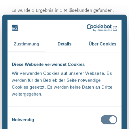
Es wurde 1 Ergebnis in 1 Millisekunden gefunden.
Zeige Ergebnisse 1 bis 1 von 1.
Ergebnisse pro Seite:
Zustimmung
Details
Über Cookies
1
Sortieren nach
Diese Webseite verwendet Cookies
Wir verwenden Cookies auf unserer Webseite. Es
Forschungs- und Entwicklungsstrategie der
werden für den Betrieb der Seite notwendige
BGE (PDF)
Cookies gesetzt. Es werden keine Daten an Dritte
FORSCHUNG UND ENTWICKLUNG F&E-Strategie
weitergegeben.
der BGE Stand April 2024 Vorwort Liebe
Leserinnen, liebe Leser, mit der vorliegenden F&E-
Strategie erhalten Sie einen Einblick in das
Einwilligungsauswahl
Notwendig
umfassende Aufgabenspek- ...