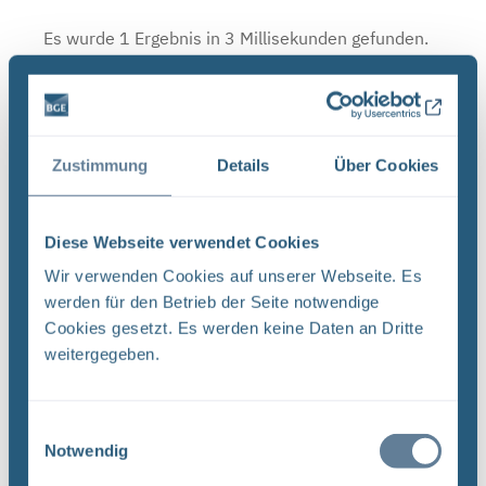
Es wurde 1 Ergebnis in 3 Millisekunden gefunden.
Zeige Ergebnisse 1 bis 1 von 1.
Ergebnisse pro Seite:
Zustimmung
Details
Über Cookies
1
Sortieren nach
Diese Webseite verwendet Cookies
Wir verwenden Cookies auf unserer Webseite. Es
Forschungs- und Entwicklungsstrategie der
werden für den Betrieb der Seite notwendige
BGE (PDF)
Cookies gesetzt. Es werden keine Daten an Dritte
FORSCHUNG UND ENTWICKLUNG F&E-Strategie
weitergegeben.
der BGE Stand April 2024 Vorwort Liebe
Leserinnen, liebe Leser, mit der vorliegenden F&E-
Strategie erhalten Sie einen Einblick in das
Einwilligungsauswahl
Notwendig
umfassende Aufgabenspek- ...