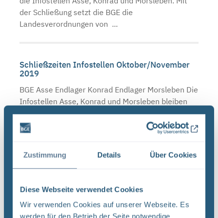
die Infostellen Asse, Konrad und Morsleben. Mit
der Schließung setzt die BGE die
Landesverordnungen von ...
Schließzeiten Infostellen Oktober/November
2019
BGE Asse Endlager Konrad Endlager Morsleben Die
Infostellen Asse, Konrad und Morsleben bleiben
am Mittwoch, den 23. Oktober 2019 aufgrund
einer internen Veranstaltung geschlossen. Auch
am Donnerstag, ...
Zustimmung
Details
Über Cookies
Neugier, Skepsis, Verständnis und viele Fragen
Diese Webseite verwendet Cookies
BGE Endlager Konrad Endlager Morsleben
Endlagersuche Asse Zwischen der Stasi-
Wir verwenden Cookies auf unserer Webseite. Es
Unterlagenbehörde und dem Bundesamt für
werden für den Betrieb der Seite notwendige