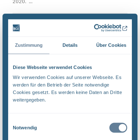
2020. ...
Schließzeiten Infostellen Oktober/November
2019
BGE Asse Endlager Konrad Endlager Morsleben Die
Zustimmung
Details
Über Cookies
Infostellen Asse, Konrad und Morsleben bleiben
am Mittwoch, den 23. Oktober 2019 aufgrund
einer internen Veranstaltung geschlossen. Auch
Diese Webseite verwendet Cookies
am Donnerstag, ...
Wir verwenden Cookies auf unserer Webseite. Es
werden für den Betrieb der Seite notwendige
Cookies gesetzt. Es werden keine Daten an Dritte
Neugier, Skepsis, Verständnis und viele Fragen
weitergegeben.
BGE Endlager Konrad Endlager Morsleben
Endlagersuche Asse Zwischen der Stasi-
Einwilligungsauswahl
Unterlagenbehörde und dem Bundesamt für
Notwendig
Strahlenschutz (BfS) hat die Bundesgesellschaft
für Endlagerung (BGE) zwei Tage ...