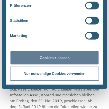
Präferenzen
Infostellen am 3. und 4. Oktober 2019
Statistiken
geschlossen
BGE Asse Endlager Konrad Endlager Morsleben Die
Marketing
Infostellen Asse , Konrad und Morsleben bleiben
am Donnerstag, den 3. Oktober 2019, und Freitag,
den 4. Oktober 2019, aufgrund des Tags der
Deutschen ...
Cookies zulassen
Nur notwendige Cookies verwenden
Die Infostellen Asse, Konrad und Morsleben
sind am 31. Mai 2019 geschlossen
BGE Asse Endlager Konrad Endlager Morsleben Die
Infostellen Asse , Konrad und Morsleben bleiben
am Freitag, den 31. Mai 2019, geschlossen. Ab
dem 3. Juni 2019 öffnen die Infostellen wieder zu