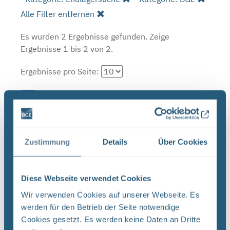
Alle Filter entfernen
Es wurden 2 Ergebnisse gefunden.
Zeige
Ergebnisse 1 bis 2 von 2.
Ergebnisse pro Seite:
1
Sortieren nach
Zustimmung
Details
Über Cookies
Neugier, Skepsis, Verständnis und viele Fragen
BGE Endlager Konrad Endlager Morsleben
Diese Webseite verwendet Cookies
Endlagersuche Asse Zwischen der Stasi-
Wir verwenden Cookies auf unserer Webseite. Es
Unterlagenbehörde und dem Bundesamt für
werden für den Betrieb der Seite notwendige
Strahlenschutz (BfS) hat die Bundesgesellschaft
Cookies gesetzt. Es werden keine Daten an Dritte
für Endlagerung (BGE) zwei Tage ...