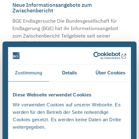
Neue Informationsangebote zum
Zwischenbericht
BGE Endlagersuche Die Bundesgesellschaft für
Endlagerung (BGE) hat ihr Informationsangebot
zum Zwischenbericht Teilgebiete seit seiner
Veröffentlichung Ende September erweitert. Zum
einen setzt sie ...
Zustimmung
Details
Über Cookies
Endlagersuche: Neue Aufgaben, neue Struktur
BGE Endlagersuche Die Bundesgesellschaft für
Endlagerung (BGE) hat den Bereich
Diese Webseite verwendet Cookies
Standortauswahl zum Jahreswechsel neu
Wir verwenden Cookies auf unserer Webseite. Es
strukturiert. Das weiter wachsende Team ist für
werden für den Betrieb der Seite notwendige
die Endlagersuche und für die ...
Cookies gesetzt. Es werden keine Daten an Dritte
weitergegeben.