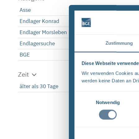
Asse
1
Endlager Konrad
1
Endlager Morsleben
1
Endlagersuche
1
Zustimmung
BGE
1
Diese Webseite verwende
Zeit
Wir verwenden Cookies auf
werden keine Daten an Dri
älter als 30 Tage
1
Einwilligungsauswahl
Notwendig