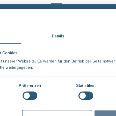
Ergebnisse pro Seite:
1
Details
Forschungs- und Entwicklungsstrategie der BG
FORSCHUNG UND ENTWICKLUNG F&E-Strategie der BGE 
t Cookies
liebe Leser, mit der vorliegenden F&E-Strategie erhalt
 unserer Webseite. Es werden für den Betrieb der Seite notwen
Aufgabenspek- ...
tte weitergegeben.
Dateityp: PDF | Dokumentenstand vom: 17.04.2024 |
Präferenzen
Statistiken
1