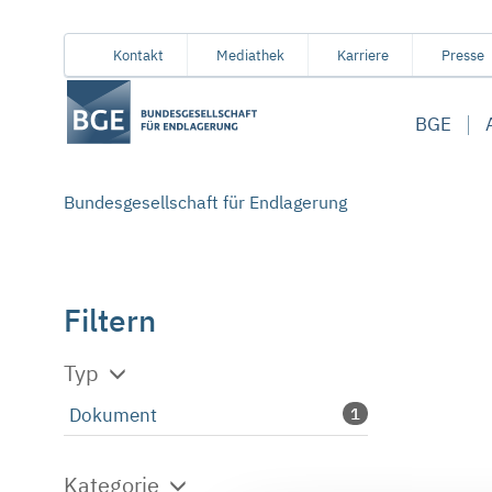
Von
Inhaltsbereich
Navigation
Metamenü
Servicemenü
Kontakt
Mediathek
Karriere
Presse
hier
aus
BGE
koennen
Sie
direkt
Bundesgesellschaft für Endlagerung
zu
folgenden
Bereichen
springen:
Filtern
Typ
Dokument
1
Kategorie