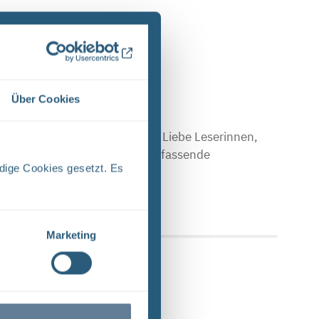
Über Cookies
E (PDF)
Stand April 2024 Vorwort Liebe Leserinnen,
en Sie einen Einblick in das umfassende
dige Cookies gesetzt. Es
 Upload am: 17.04.2024
Marketing