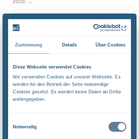
2020. ...
Schließzeiten Infostellen Oktober/November
2019
BGE Asse Endlager Konrad Endlager Morsleben Die
Zustimmung
Details
Über Cookies
Infostellen Asse, Konrad und Morsleben bleiben
am Mittwoch, den 23. Oktober 2019 aufgrund
einer internen Veranstaltung geschlossen. Auch
Diese Webseite verwendet Cookies
am Donnerstag, ...
Wir verwenden Cookies auf unserer Webseite. Es
werden für den Betrieb der Seite notwendige
Cookies gesetzt. Es werden keine Daten an Dritte
Neugier, Skepsis, Verständnis und viele Fragen
weitergegeben.
BGE Endlager Konrad Endlager Morsleben
Endlagersuche Asse Zwischen der Stasi-
Einwilligungsauswahl
Unterlagenbehörde und dem Bundesamt für
Notwendig
Strahlenschutz (BfS) hat die Bundesgesellschaft
für Endlagerung (BGE) zwei Tage ...