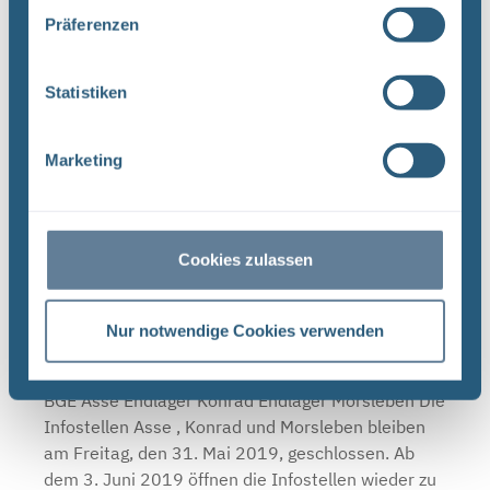
Präferenzen
Infostellen am 3. und 4. Oktober 2019
Statistiken
geschlossen
BGE Asse Endlager Konrad Endlager Morsleben Die
Marketing
Infostellen Asse , Konrad und Morsleben bleiben
am Donnerstag, den 3. Oktober 2019, und Freitag,
den 4. Oktober 2019, aufgrund des Tags der
Deutschen ...
Cookies zulassen
Nur notwendige Cookies verwenden
Die Infostellen Asse, Konrad und Morsleben
sind am 31. Mai 2019 geschlossen
BGE Asse Endlager Konrad Endlager Morsleben Die
Infostellen Asse , Konrad und Morsleben bleiben
am Freitag, den 31. Mai 2019, geschlossen. Ab
dem 3. Juni 2019 öffnen die Infostellen wieder zu