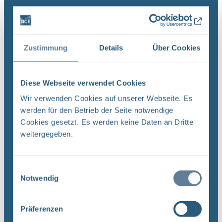
unter Tage Am Übergangspunkt ...
Zustimmung
Details
Über Cookies
Monatsbericht April 2024
Aktuelle Arbeiten – Endlager Morsleben Übersicht
über die wesentlichen Arbeiten im April
Diese Webseite verwendet Cookies
(Kalenderwochen 14 bis 18/2024) Zukunftstag in
Wir verwenden Cookies auf unserer Webseite. Es
Morsleben Mitarbeiter*innen des Endlagers
werden für den Betrieb der Seite notwendige
Morsleben haben am ...
Cookies gesetzt. Es werden keine Daten an Dritte
weitergegeben.
Monatsbericht Februar 2024
Einwilligungsauswahl
Aktuelle Arbeiten – Endlager Morsleben Übersicht
Notwendig
über die wesentlichen Arbeiten im Februar
(Kalenderwochen 5 bis 9/2024) Installation von
Präferenzen
Messtechnik im Demonstrationsbauwerk Das ...