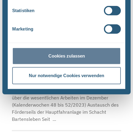
Statistiken
Monatsbericht November 2023
Aktuelle Arbeiten – Endlager Morsleben Übersicht
Marketing
über die wesentlichen Arbeiten im November
(Kalenderwochen 44 bis 48/2023) Bauarbeiten
am neuen Verwaltungsgebäude werden
abgeschlossen Die ...
Cookies zulassen
Nur notwendige Cookies verwenden
Monatsbericht Dezember 2023
Aktuelle Arbeiten – Endlager Morsleben Übersicht
über die wesentlichen Arbeiten im Dezember
(Kalenderwochen 48 bis 52/2023) Austausch des
Förderseils der Hauptfahranlage im Schacht
Bartensleben Seit ...