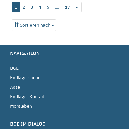
1
2
3
4
5
....
17
»
Sortieren nach
NAVIGATION
BGE
Endlagersuche
Asse
Endlager Konrad
Morsleben
BGE IM DIALOG