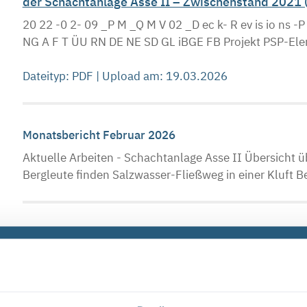
der Schachtanlage Asse II – Zwischenstand 2021 (P
20 22 -0 2- 09 _P M _Q M V 02 _D ec k- R ev is io ns -
NG A F T ÜU RN DE NE SD GL iBGE FB Projekt PSP-El
Dateityp: PDF | Upload am: 19.03.2026
Monatsbericht Februar 2026
Aktuelle Arbeiten - Schachtanlage Asse II Übersicht 
Bergleute finden Salzwasser-Fließweg in einer Kluft Be
Ergebnisbericht 3D-Seismik Asse (PDF, nicht bar
Deckblatt BUNDESCESELLSCHAFT FÜR ENDLAGERUNC 
Komponente Baugruppe Aufgabe UA Lfd. Nr. Rev.
AAN N AAAA AA NNNN NN 9A 64213000 ...