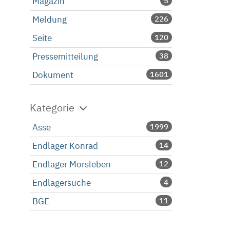
Magazin
5
Meldung
226
Seite
120
Pressemitteilung
38
Dokument
1601
Kategorie
Asse
1999
Endlager Konrad
14
Endlager Morsleben
12
Endlagersuche
4
BGE
11