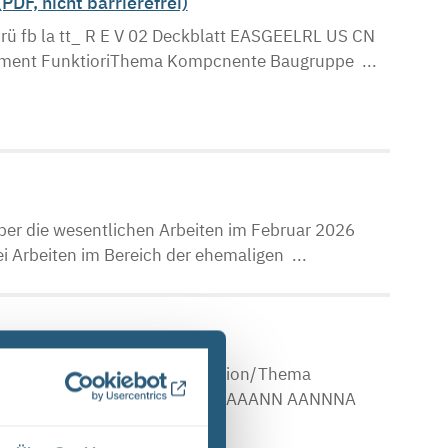
DF, nicht barrierefrei)
P rü fb la tt_ R E V 02 Deckblatt EASGEELRL US CN
ement FunktioriThema Kompcnente Baugruppe ...
über die wesentlichen Arbeiten im Februar 2026
i Arbeiten im Bereich der ehemaligen ...
rierefrei)
Projekt PSP-Element Funktion/Thema
 Blatt: 1N AAN NNNNNNNNNN NNAAANN AANNNA