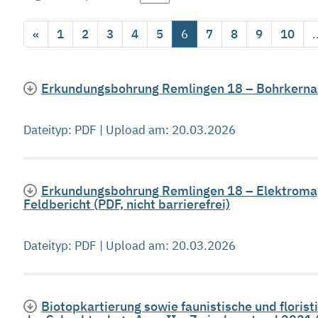
«
1
2
3
4
5
6
7
8
9
10
.
Erkundungsbohrung Remlingen 18 – Bohrkernauf
Dateityp: PDF | Upload am: 20.03.2026
Erkundungsbohrung Remlingen 18 – Elektroma
Feldbericht (PDF, nicht barrierefrei)
Dateityp: PDF | Upload am: 20.03.2026
Biotopkartierung sowie faunistische und floris