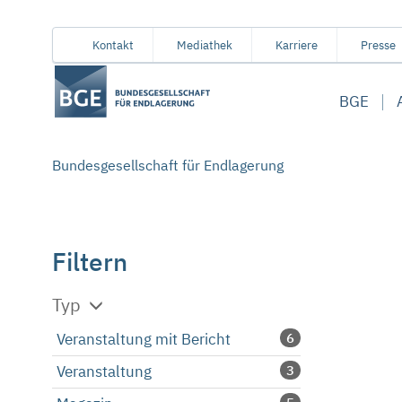
Von
Inhaltsbereich
Navigation
Metamenü
Servicemenü
Kontakt
Mediathek
Karriere
Presse
hier
aus
BGE
koennen
Sie
direkt
Bundesgesellschaft für Endlagerung
zu
folgenden
Bereichen
springen:
Filtern
Typ
Veranstaltung mit Bericht
6
Veranstaltung
3