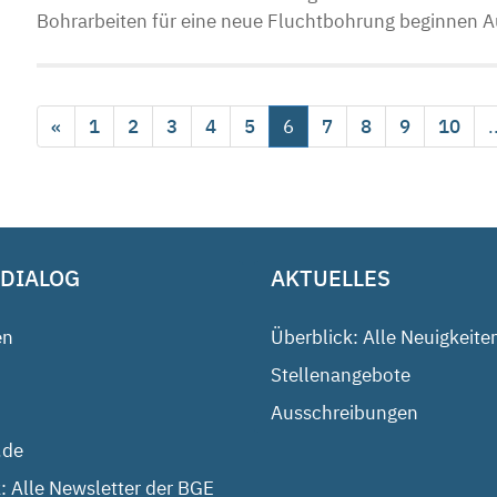
Bohrarbeiten für eine neue Fluchtbohrung beginnen Au
«
1
2
3
4
5
6
7
8
9
10
.
 DIALOG
AKTUELLES
en
Überblick: Alle Neuigkeite
Stellenangebote
Ausschreibungen
.de
: Alle Newsletter der BGE