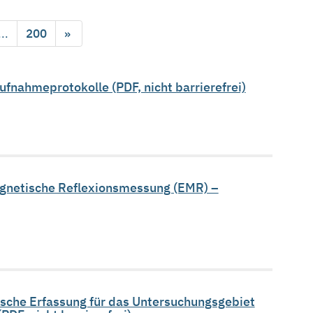
...
200
»
nahmeprotokolle (PDF, nicht barrierefrei)
gnetische Reflexionsmessung (EMR) –
tische Erfassung für das Untersuchungsgebiet