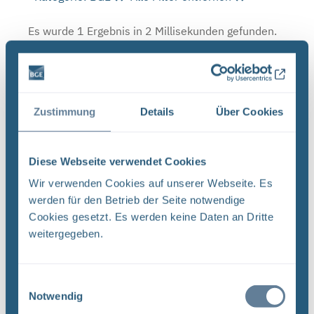
Es wurde 1 Ergebnis in 2 Millisekunden gefunden.
Zeige Ergebnisse 1 bis 1 von 1.
Ergebnisse pro Seite:
Zustimmung
Details
Über Cookies
1
Sortieren nach
Diese Webseite verwendet Cookies
Wir verwenden Cookies auf unserer Webseite. Es
Forschungs- und Entwicklungsstrategie der
werden für den Betrieb der Seite notwendige
BGE (PDF)
Cookies gesetzt. Es werden keine Daten an Dritte
FORSCHUNG UND ENTWICKLUNG F&E-Strategie
weitergegeben.
der BGE Stand April 2024 Vorwort Liebe
Leserinnen, liebe Leser, mit der vorliegenden F&E-
Strategie erhalten Sie einen Einblick in das
Einwilligungsauswahl
Notwendig
umfassende Aufgabenspek- ...