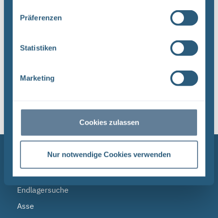
Dateityp: PDF | Dokumentenstand vom:
Präferenzen
17.04.2024 | Upload am: 17.04.2024
Statistiken
1
Marketing
Sortieren nach
Cookies zulassen
NAVIGATION
Nur notwendige Cookies verwenden
BGE
Endlagersuche
Asse