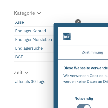
Kategorie
Asse
2
Endlager Konrad
2
Endlager Morsleben
2
Endlagersuche
2
Zustimmung
BGE
2
Diese Webseite verwende
Zeit
Wir verwenden Cookies auf
älter als 30 Tage
2
werden keine Daten an Dri
Einwilligungsauswahl
Notwendig