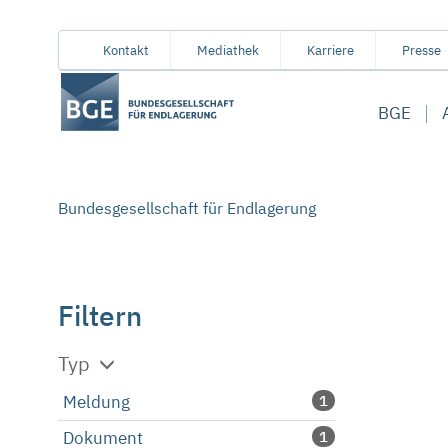
Von
Inhaltsbereich
Navigation
Metamenü
Servicemenü
Kontakt
Mediathek
Karriere
Presse
hier
aus
BGE
koennen
Sie
direkt
zu
Bundesgesellschaft für Endlagerung
folgenden
Bereichen
springen:
Filtern
Typ
Meldung
1
Dokument
1