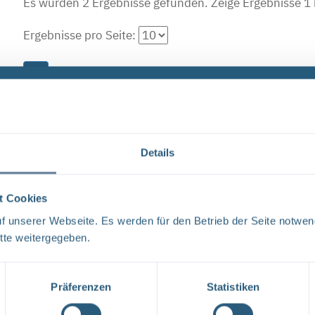
Es wurden 2 Ergebnisse gefunden.
Zeige Ergebnisse 1 
Ergebnisse pro Seite:
1
Forschungs- und Entwicklungsstrategie der BG
FORSCHUNG UND ENTWICKLUNG F&E-Strategie der BGE 
Details
liebe Leser, mit der vorliegenden F&E-Strategie erhalt
Aufgabenspek- ...
t Cookies
Dateityp: PDF | Dokumentenstand vom: 17.04.2024 |
 unserer Webseite. Es werden für den Betrieb der Seite notwen
tte weitergegeben.
Neugier, Skepsis, Verständnis und viele Fragen
Präferenzen
Statistiken
BGE Endlager Konrad Endlager Morsleben Endlagersu