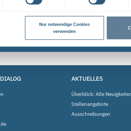
und dem Bundesamt für Strahlenschutz (BfS) hat die 
Tage ...
Nur notwendige Cookies
C
verwenden
1
 DIALOG
AKTUELLES
en
Überblick: Alle Neuigkeite
Stellenangebote
Ausschreibungen
.de