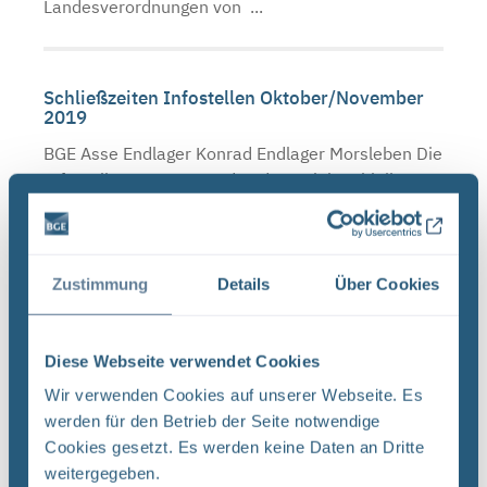
Landesverordnungen von ...
Schließzeiten Infostellen Oktober/November
2019
BGE Asse Endlager Konrad Endlager Morsleben Die
Infostellen Asse, Konrad und Morsleben bleiben
am Mittwoch, den 23. Oktober 2019 aufgrund
einer internen Veranstaltung geschlossen. Auch
am Donnerstag, ...
Zustimmung
Details
Über Cookies
Neugier, Skepsis, Verständnis und viele Fragen
Diese Webseite verwendet Cookies
BGE Endlager Konrad Endlager Morsleben
Wir verwenden Cookies auf unserer Webseite. Es
Endlagersuche Asse Zwischen der Stasi-
werden für den Betrieb der Seite notwendige
Unterlagenbehörde und dem Bundesamt für
Cookies gesetzt. Es werden keine Daten an Dritte
Strahlenschutz (BfS) hat die Bundesgesellschaft
weitergegeben.