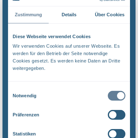
1
Zustimmung
Details
Über Cookies
Sortieren nach
Diese Webseite verwendet Cookies
Lange Nacht der Wissenschaft
Wir verwenden Cookies auf unserer Webseite. Es
Endlager Morsleben
werden für den Betrieb der Seite notwendige
Cookies gesetzt. Es werden keine Daten an Dritte
weitergegeben.
Tomorrow Labs
BGE
Einwilligungsauswahl
Notwendig
Präferenzen
1
Statistiken
Sortieren nach