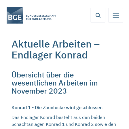
Von
Inhaltsbereich
Navigation
Metamenü
Servicemenü
hier
aus
koennen
Sie
Aktuelle Arbeiten –
direkt
zu
Endlager Konrad
folgenden
Bereichen
springen:
Übersicht über die
wesentlichen Arbeiten im
November 2023
Konrad 1 - Die Zaunlücke wird geschlossen
Das Endlager Konrad besteht aus den beiden
Schachtanlagen Konrad 1 und Konrad 2 sowie den