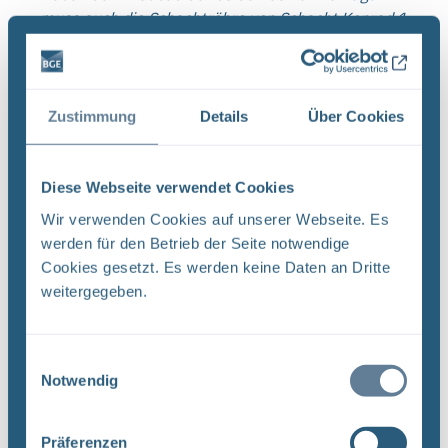
muss auch die Schachtröhre von Schacht Konrad 1
qualifiziert werden.
Ein Dienstleister setzt die Entschichtungsarbeiten
Zustimmung
Details
Über Cookies
am Führungsgerüst fort. Es finden außerdem
Umbauarbeiten am Schwerlastgerüst statt.
Es werden Systemtests der Fördermaschine Nord
Diese Webseite verwendet Cookies
durchgeführt.
Wir verwenden Cookies auf unserer Webseite. Es
werden für den Betrieb der Seite notwendige
Cookies gesetzt. Es werden keine Daten an Dritte
Schachtgelände Konrad 1
weitergegeben.
Zum Schachtgelände Konrad 1 gehören alle
Einwilligungsauswahl
Bauwerke sowie das eingezäunte Werksgelände
Notwendig
um den Schacht Konrad 1.
Präferenzen
Bauarbeiter*innen schließen den Bau eines