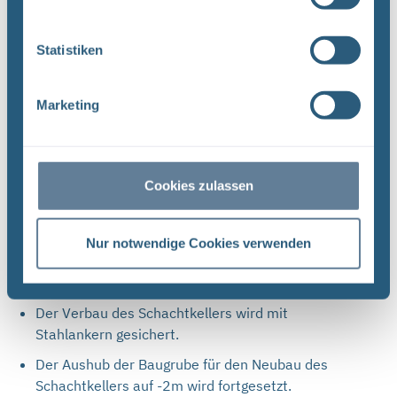
Gehwegs neben der Werkstatt ab.
Ein Auftragnehmer setzt Pfosten für die Ergänzung
Statistiken
des Anlagenzaunes (siehe Einblick).
Ein Dienstleister schließt Trafos in der neuen
Marketing
Werkstatt an.
Schachtbau Konrad 2
Cookies zulassen
Die Schachtröhre von Schacht Konrad 2 muss vor
dem Neubau der Seilfahrtanlage qualifiziert und an
Nur notwendige Cookies verwenden
einigen Stellen erweitert werden.
Der Verbau des Schachtkellers wird mit
Stahlankern gesichert.
Der Aushub der Baugrube für den Neubau des
Schachtkellers auf -2m wird fortgesetzt.