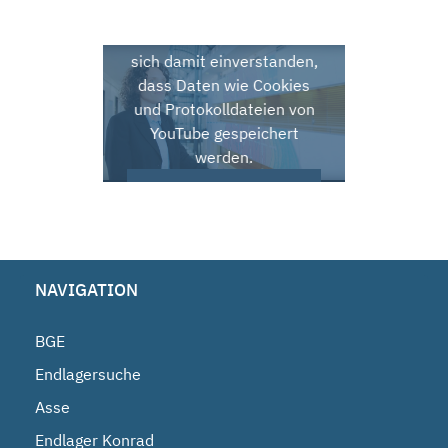
Servern von YouTube. Mit
dem Aufruf erklären Sie
sich damit einverstanden,
dass Daten wie Cookies
und Protokolldateien von
YouTube gespeichert
werden.
Video von YouTube
laden
NAVIGATION
BGE
Endlagersuche
Asse
Endlager Konrad