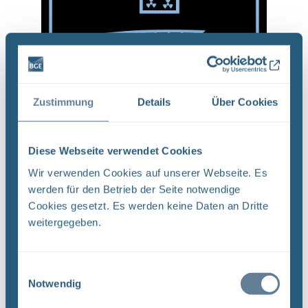
Zustimmung
Details
Über Cookies
Diese Webseite verwendet Cookies
Erneute Anwendung der geowissenschaftlichen
Abwägungskriterien (geoWK)
Wir verwenden Cookies auf unserer Webseite. Es
werden für den Betrieb der Seite notwendige
Die geoWK sind bereits in Schritt 1 der Phase I zur
Cookies gesetzt. Es werden keine Daten an Dritte
Ermittlung von Teilgebieten angewendet worden
weitergegeben.
(weitere Informationen dazu finden Sie in unserer
Multimedia-Anwendung zu den geoWK
). In
Schritt 2 werden die geoWK auf alle Kategorie-A-
Einwilligungsauswahl
Gebiete erneut angewendet. Da die zu
Notwendig
bewertenden Gebiete in Schritt 2 im Allgemeinen