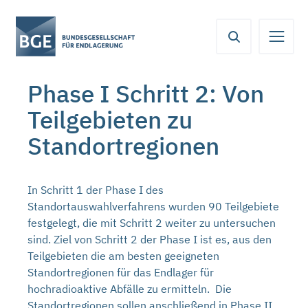
Von
Inhaltsbereich
Navigation
Metamenü
Servicemenü
hier
aus
koennen
Phase I Schritt 2: Von
Sie
direkt
Teilgebieten zu
zu
folgenden
Standortregionen
Bereichen
springen:
In Schritt 1 der Phase I des
Standortauswahlverfahrens wurden 90 Teilgebiete
festgelegt, die mit Schritt 2 weiter zu untersuchen
sind. Ziel von Schritt 2 der Phase I ist es, aus den
Teilgebieten die am besten geeigneten
Standortregionen für das Endlager für
hochradioaktive Abfälle zu ermitteln. Die
Standortregionen sollen anschließend in Phase II