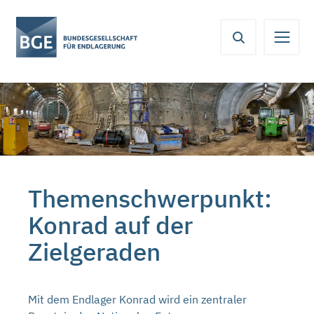
Von
Inhaltsbereich
Navigation
Metamenü
Servicemenü
hier
aus
koennen
Sie
direkt
zu
folgenden
Bereichen
springen:
Themenschwerpunkt:
Konrad auf der
Zielgeraden
Mit dem Endlager Konrad wird ein zentraler