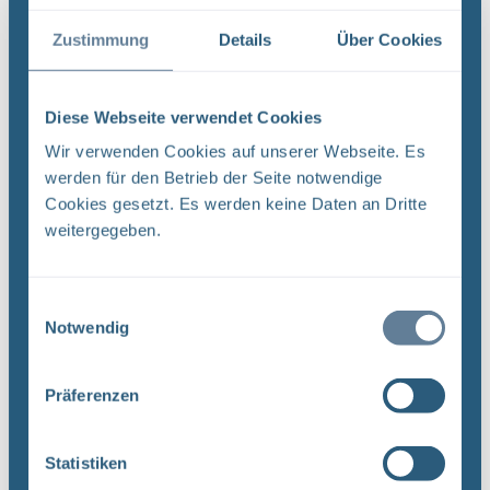
BGE auf Tour
Zustimmung
Details
Über Cookies
Diese Webseite verwendet Cookies
Vergangene
Wir verwenden Cookies auf unserer Webseite. Es
Veranstaltungen
werden für den Betrieb der Seite notwendige
Cookies gesetzt. Es werden keine Daten an Dritte
weitergegeben.
26. Juni 2026 bis 28. Juni 2026
Loccumer Atommülllager-Tagung
Einwilligungsauswahl
Notwendig
Kraftwerke-Rückbau, Zwischen- und
Endlagerung, Beteiligung
Präferenzen
Veranstaltungsdetails auf
www.loccum.de
Statistiken