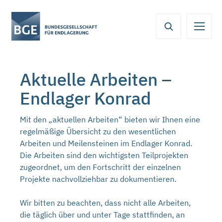
Von
Inhaltsbereich
Navigation
Metamenü
Servicemenü
hier
aus
koennen
Sie
Aktuelle Arbeiten –
direkt
zu
Endlager Konrad
folgenden
Bereichen
Mit den „aktuellen Arbeiten“ bieten wir Ihnen eine
springen:
regelmäßige Übersicht zu den wesentlichen
Arbeiten und Meilensteinen im Endlager Konrad.
Die Arbeiten sind den wichtigsten Teilprojekten
zugeordnet, um den Fortschritt der einzelnen
Projekte nachvollziehbar zu dokumentieren.
Wir bitten zu beachten, dass nicht alle Arbeiten,
die täglich über und unter Tage stattfinden, an