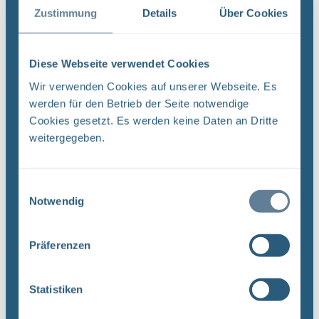
Februar 2026
Zustimmung
Details
Über Cookies
Die Arbeiten an den übertägigen Baustellen
gehen im Februar weiter – unter Tage steht
Diese Webseite verwendet Cookies
vor allem der weitere Ausbau der
Innenschale der Umladestation in 850
Wir verwenden Cookies auf unserer Webseite. Es
Metern Tiefe im Fokus.
werden für den Betrieb der Seite notwendige
Cookies gesetzt. Es werden keine Daten an Dritte
weitergegeben.
Januar 2026
Der Baubetrieb über Tage auf Konrad 1 und
Einwilligungsauswahl
Konrad 2 läuft im Januar aufgrund der
Notwendig
Wetterverhältnisse sehr eingeschränkt.
Unter Tage errichten Bergleute unter
Präferenzen
anderem in 850 Metern Tiefe im Bereich der
Umladestation (Füllort) einen Teil der
Fahrbahn und setzen den Einbau der
Statistiken
Innenschale fort.