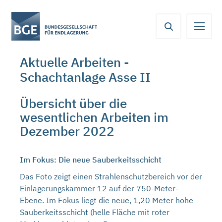
Von
Inhaltsbereich
Navigation
Metamenü
Servicemenü
hier
aus
koennen
Aktuelle Arbeiten -
Sie
Schachtanlage Asse II
direkt
zu
folgenden
Übersicht über die
Bereichen
wesentlichen Arbeiten im
springen:
Dezember 2022
Im Fokus: Die neue Sauberkeitsschicht
Das Foto zeigt einen Strahlenschutzbereich vor der
Einlagerungskammer 12 auf der 750-Meter-
Ebene. Im Fokus liegt die neue, 1,20 Meter hohe
Sauberkeitsschicht (helle Fläche mit roter