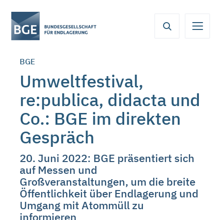
Von
Inhaltsbereich
Navigation
Metamenü
Servicemenü
hier
aus
koennen
BGE
Sie
direkt
Umweltfestival,
zu
re:publica, didacta und
folgenden
Bereichen
Co.: BGE im direkten
springen:
Gespräch
20. Juni 2022: BGE präsentiert sich
auf Messen und
Großveranstaltungen, um die breite
Öffentlichkeit über Endlagerung und
Umgang mit Atommüll zu
informieren