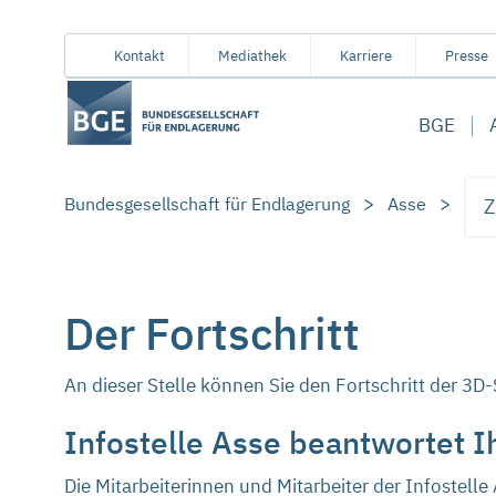
Von
Inhaltsbereich
Navigation
Metamenü
Servicemenü
Kontakt
Mediathek
Karriere
Presse
hier
aus
BGE
koennen
Sie
direkt
Bundesgesellschaft für Endlagerung
Asse
Z
zu
folgenden
Bereichen
springen:
Der Fortschritt
An dieser Stelle können Sie den Fortschritt der 3D
Infostelle Asse beantwortet I
Die Mitarbeiterinnen und Mitarbeiter der Infostelle