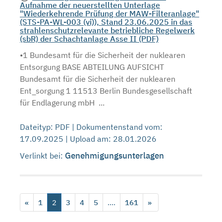
Aufnahme der neuerstellten Unterlage
"Wiederkehrende Prüfung der MAW-Filteranlage"
(STS-PA-WL-003 (vi)), Stand 23.06.2025 in das
strahlenschutzrelevante betriebliche Regelwerk
(sbR) der Schachtanlage Asse II (PDF)
•1 Bundesamt für die Sicherheit der nuklearen
Entsorgung BASE ABTEILUNG AUFSICHT
Bundesamt für die Sicherheit der nuklearen
Ent_sorgung 1 11513 Berlin Bundesgesellschaft
für Endlagerung mbH ...
Dateityp: PDF | Dokumentenstand vom:
17.09.2025 | Upload am: 28.01.2026
Genehmigungsunterlagen
Verlinkt bei:
«
1
2
3
4
5
....
161
»