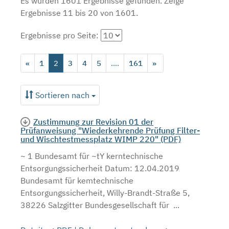
Es wurden 1601 Ergebnisse gefunden.
Zeige
Ergebnisse 11 bis 20 von 1601.
Ergebnisse pro Seite:
«
1
2
3
4
5
....
161
»
Sortieren nach
Zustimmung zur Revision 01 der
Prüfanweisung "Wiederkehrende Prüfung Filter-
und Wischtestmessplatz WIMP 220" (PDF)
~ 1 Bundesamt für ~tY kerntechnische
Entsorgungssicherheit Datum: 12.04.2019
Bundesamt für kemtechnische
Entsorgungssicherheit, Willy-Brandt-Straße 5,
38226 Salzgitter Bundesgesellschaft für ...