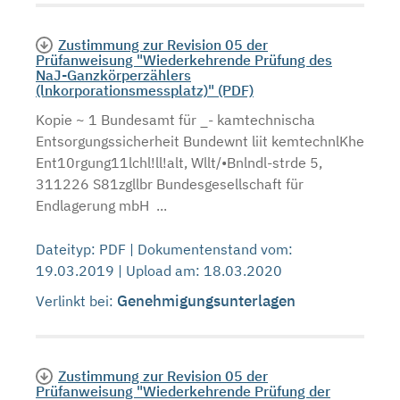
Zustimmung zur Revision 05 der
Prüfanweisung "Wiederkehrende Prüfung des
NaJ-Ganzkörperzählers
(lnkorporationsmessplatz)" (PDF)
Kopie ~ 1 Bundesamt für _- kamtechnischa
Entsorgungssicherheit Bundewnt liit kemtechnlKhe
Ent10rgung11lchl!ll!alt, Wllt/•Bnlndl-strde 5,
311226 S81zgllbr Bundesgesellschaft für
Endlagerung mbH ...
Dateityp: PDF | Dokumentenstand vom:
19.03.2019 | Upload am: 18.03.2020
Genehmigungsunterlagen
Verlinkt bei:
Zustimmung zur Revision 05 der
Prüfanweisung "Wiederkehrende Prüfung der