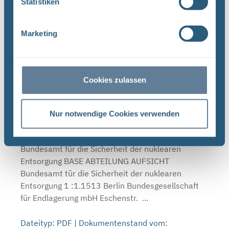
Statistiken
Endlagerung mbH ...
Dateityp: PDF | Dokumentenstand vom:
Marketing
24.09.2025 | Upload am: 28.01.2026
Genehmigungsunterlagen
Verlinkt bei:
Cookies zulassen
Mitteilung zur Änderung 005/2025 – Revision
Nur notwendige Cookies verwenden
der Prüfanweisung "Wiederkehrende Prüfung
Tragbare Kontaminationsmonitore NUVIA" (STS-
PA-XM-004 (vi)), Stand 02.11.2022 (PDF)
Bundesamt für die Sicherheit der nuklearen
Entsorgung BASE ABTEILUNG AUFSICHT
Bundesamt tür die Sicherheit der nuklearen
Entsorgung 1 :1.1513 Berlin Bundesgesellschaft
für Endlagerung mbH Eschenstr. ...
Dateityp: PDF | Dokumentenstand vom: