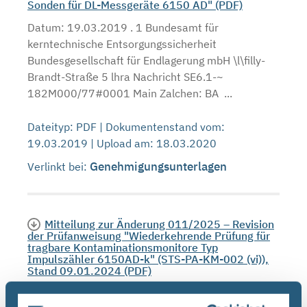
Sonden für DL-Messgeräte 6150 AD" (PDF)
Datum: 19.03.2019 . 1 Bundesamt für
kerntechnische Entsorgungssicherheit
Bundesgesellschaft für Endlagerung mbH \l\filly-
Brandt-Straße 5 lhra Nachricht SE6.1-~
182M000/77#0001 Main Zalchen: BA ...
Dateityp: PDF | Dokumentenstand vom:
19.03.2019 | Upload am: 18.03.2020
Genehmigungsunterlagen
Verlinkt bei:
Mitteilung zur Änderung 011/2025 – Revision
der Prüfanweisung "Wiederkehrende Prüfung für
tragbare Kontaminationsmonitore Typ
Impulszähler 6150AD-k" (STS-PA-KM-002 (vi)),
Stand 09.01.2024 (PDF)
Bundesamt für die Sicherheit der nuklearen