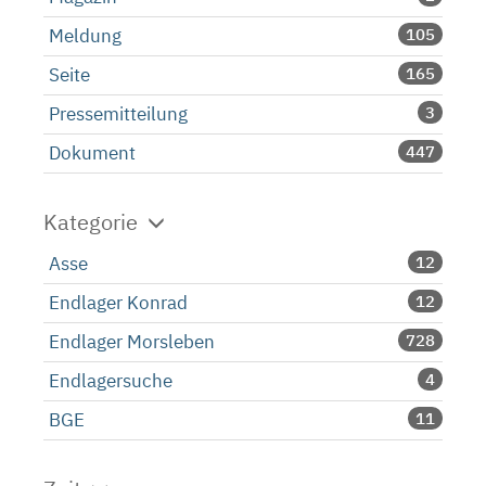
Meldung
105
Seite
165
Pressemitteilung
3
Dokument
447
Kategorie
Asse
12
Endlager Konrad
12
Endlager Morsleben
728
Endlagersuche
4
BGE
11