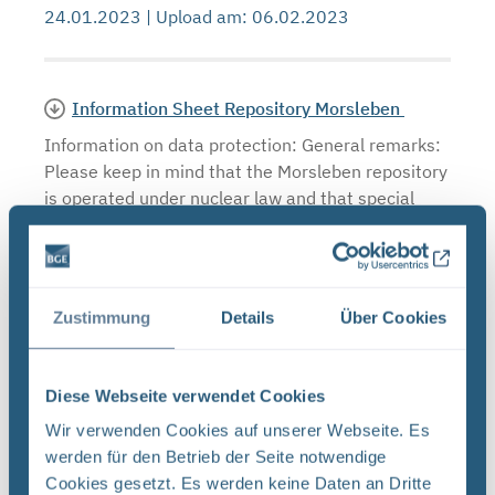
24.01.2023 | Upload am: 06.02.2023
Information Sheet Repository Morsleben
Information on data protection: General remarks:
Please keep in mind that the Morsleben repository
is operated under nuclear law and that special
safety provisions apply. In rare cases, short-term
...
Dateityp: PDF | Upload am: 11.12.2017
Zustimmung
Details
Über Cookies
EMO: Vorankündigung Hydraulische
Diese Webseite verwendet Cookies
Untersuchungen
Wir verwenden Cookies auf unserer Webseite. Es
ENDLAGER FÜR RADIOAKTIVE ABFÄLLE
werden für den Betrieb der Seite notwendige
MORSLEBEN (ERAM) VORANKÜNDIGUNG Geplante
Cookies gesetzt. Es werden keine Daten an Dritte