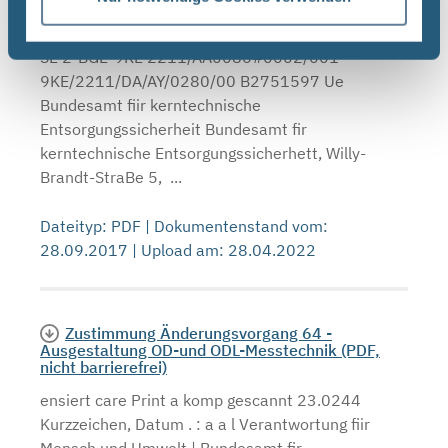
Zustimmung Änderungsvorgang 86 - Revision
von Unterlagen (PDF, nicht barrierefrei)
SE 2-BGE-9KE 2211/AA0086#0002/001
9KE/2211/DA/AY/0280/00 B2751597 Ue
Bundesamt fiir kerntechnische
Entsorgungssicherheit Bundesamt fir
kerntechnische Entsorgungssicherhett, Willy-
Brandt-StraBe 5, ...
Dateityp: PDF | Dokumentenstand vom:
28.09.2017 | Upload am: 28.04.2022
Zustimmung Änderungsvorgang 64 -
Ausgestaltung OD-und ODL-Messtechnik (PDF,
nicht barrierefrei)
ensiert care Print a komp gescannt 23.0244
Kurzzeichen, Datum . : a a l Verantwortung fiir
Mensch und Umwelt | Bundesamt fir