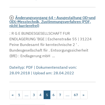
Änderungsvorgang 64 - Ausgestaltung OD-und
ODL-Messtechnik, Zustimmungsverfahren (PDF,
nicht barrierefrei)
: R G E BUNDESGESELLSCHAFT FUR
ENDLAGERUNG 'BGE | Eschenstra&e 55 | 31224
Peine Bundesamt fiir kerntechnische 2 ' .
Bundesgesellschaft fiir . Entsorgungssicherheit
(BfE) : Endlagerung mbH ...
Dateityp: PDF | Dokumentenstand vom:
28.09.2018 | Upload am: 28.04.2022
«
1
....
3
4
5
6
7
....
67
»