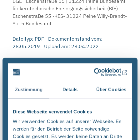
BGE | EschenstraBe 55 | 31224 Peine Bundesamt
fiir kerntechnische Entsorgungssicherheit (BfE)
EschenstraBe 55 -KES- 31224 Peine Willy-Brandt-
Str. 5 Bundesamt ...
Dateityp: PDF | Dokumentenstand vom:
28.05.2019 | Upload am: 28.04.2022
Änderungsvorgang 60 - Mobile
Abschirmwände, Zustimmungsverfahren;
technische Beschreibung mit
verfahrensrechtlicher Bewertung (PDF, nicht
Zustimmung
Details
Über Cookies
barrierefrei)
\« 4 re Deckblatt Bundesamt fiir Strahlenschutz
Pee Se Projekt PSP-Element Auigabe UA Lfd.Nr
Diese Webseite verwendet Cookies
Rey J NAAN NNNNNNNNNN | AAAA | AA | NNNN NN
Wir verwenden Cookies auf unserer Webseite. Es
Seite: | Q9KE 2211 DA |TV | 0050 01 Stand:
werden für den Betrieb der Seite notwendige
03.01.2017 Titel ...
Cookies gesetzt. Es werden keine Daten an Dritte