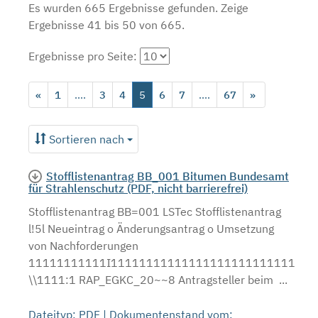
Es wurden 665 Ergebnisse gefunden.
Zeige
Ergebnisse 41 bis 50 von 665.
Ergebnisse pro Seite:
«
1
....
3
4
5
6
7
....
67
»
Sortieren nach
Stofflistenantrag BB_001 Bitumen Bundesamt
für Strahlenschutz (PDF, nicht barrierefrei)
Stofflistenantrag BB=001 LSTec Stofflistenantrag
l!5l Neueintrag o Änderungsantrag o Umsetzung
von Nachforderungen
11111111111I11111111111111111111111111
\\1111:1 RAP_EGKC_20~~8 Antragsteller beim ...
Dateityp: PDF | Dokumentenstand vom: