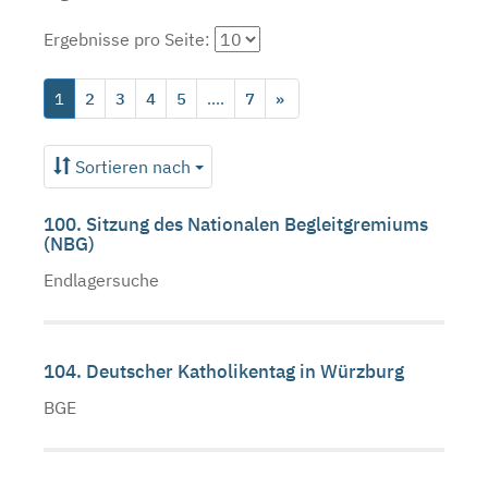
Ergebnisse pro Seite:
1
2
3
4
5
....
7
»
Sortieren nach
100. Sitzung des Nationalen Begleitgremiums
(NBG)
Endlagersuche
104. Deutscher Katholikentag in Würzburg
BGE