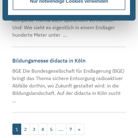
Nur notwendige Cookies verwenden
BGE Wie lässt sich die Endlagersuche in den
Schulunterricht integrieren? Kann man das
komplexe Thema auch spielerisch vermitteln?
Und: Wie sieht es eigentlich in einem Endlager
hunderte Meter unter ...
Bildungsmesse didacta in Köln
BGE Die Bundesgesellschaft für Endlagerung (BGE)
bringt das Thema sichere Entsorgung radioaktiver
Abfälle dorthin, wo Zukunft gestaltet wird: in die
Bildungslandschaft. Auf der didacta in Köln sucht
...
1
2
3
4
5
....
7
»