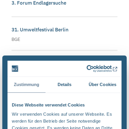
3. Forum Endlagersuche
31. Umweltfestival Berlin
BGE
4. Forum Endlagersuche
Endlagersuche
Zustimmung
Details
Über Cookies
5. Forum Endlagersuche
Diese Webseite verwendet Cookies
Endlagersuche
Wir verwenden Cookies auf unserer Webseite. Es
werden für den Betrieb der Seite notwendige
Cookies gesetzt. Es werden keine Daten an Dritte