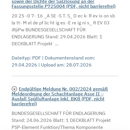
sowie der Dichte der Salzlösung an der
Fassungsstelle P725004 (PDF, nicht barrierefrei)
20 25 -0 7- 16 _A SE -S T. S_ D ec k- R ev is on sb
la tt- M el de pf lic ht ig es -E re ig ni s_ R EV 03
iRjiPw BUNDESGESELLSCHAFT FÜR
ENDLAGERUNG Stand: 29.04.2026 Blatt: 1
DECKBLATT Projekt ...
Dateityp: PDF | Dokumentenstand vom:
29.04.2026 | Upload am: 28.07.2026
Endgültige Meldung Nr. 002/2024 gemäß
Meldeordnung der Schachtanlage Asse II –
Ausfall Spülluftanlage inkl. BKB (PDF, nicht
barrierefrei)
BUNDESGESELLSCHAFT FÜR ENDLAGERUNG
Stand: 24.06.2026 Blatt: 1 DECKBLATT Projekt
PSP-Element Funktion/Thema Komponente