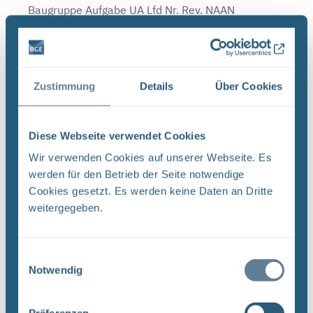
Baugruppe Aufgabe UA Lfd Nr. Rev. NAAN
NNNNNNNNNN NNAAANN AANNNA AANN AAAA
AA ...
Dateityp: PDF | Dokumentenstand vom:
Zustimmung
Details
Über Cookies
24.06.2026 | Upload am: 28.07.2026
Diese Webseite verwendet Cookies
Überblick über die aktuellen Fassungsraten im
Wir verwenden Cookies auf unserer Webseite. Es
Juni 2026 (PDF, nicht barrierefrei)
werden für den Betrieb der Seite notwendige
ÜBERBLICK ÜBER DIE AKTUELLEN
Cookies gesetzt. Es werden keine Daten an Dritte
FASSUNGSRATEN IM JUNI 2026 658-METER-
weitergegeben.
EBENE (ABBAU 3) MITTLERE FASSUNGSRATE IM
JUNI 2026 2 SALZWASSER AKTUELL 12,19 12,29
12,36 Kubikmeter pro Tag Kubikmeter pro Tag ...
Einwilligungsauswahl
Notwendig
Dateityp: PDF | Dokumentenstand vom:
30.06.2026 | Upload am: 22.07.2026