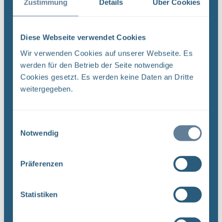
Du im Mittelpunkt. Daher bieten wir außer einer
Zustimmung
Details
Über Cookies
fachlich hervorragenden Ausbildung noch einiges
mehr. In unserem ...
Diese Webseite verwendet Cookies
Wir verwenden Cookies auf unserer Webseite. Es
werden für den Betrieb der Seite notwendige
Bergbautechnologe/in
Cookies gesetzt. Es werden keine Daten an Dritte
Bergbautechnologin und Bergbautechnologe Deine
weitergegeben.
dreijährige Ausbildung zur Bergbautechnologin
bzw. zum Bergbautechnologen beginnt zum 1.
August in unserem Betrieb in Morsleben. Du
Einwilligungsauswahl
kannst zwischen zwei ...
Notwendig
Präferenzen
Datenschutzhinweise Forum
Datenschutzinformation zum Forum der BGE
Statistiken
gemäß Artikel 13 DSGVO Sehr geehrte Damen und
Herren, mit den nachfolgenden Angaben möchten