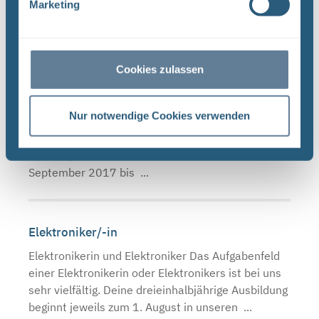
wir unserer Verpflichtung nach einer
Marketing
transparenten Information ...
Cookies zulassen
Ehemalige Geschäftsführer
Ehemalige Geschäftsführer der BGE Auf dieser
Nur notwendige Cookies verwenden
Seite stellen wir Ihnen die ausgeschiedenen BGE-
Geschäftsführer vor: bis Juni 2025 Dr. Thomas
Lautsch, Technischer Geschäftsführer von
September 2017 bis ...
Elektroniker/-in
Elektronikerin und Elektroniker Das Aufgabenfeld
einer Elektronikerin oder Elektronikers ist bei uns
sehr vielfältig. Deine dreieinhalbjährige Ausbildung
beginnt jeweils zum 1. August in unseren ...