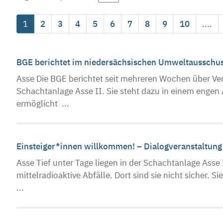
1
2
3
4
5
6
7
8
9
10
....
BGE berichtet im niedersächsischen Umweltausschu
Asse Die BGE berichtet seit mehreren Wochen über Ver
Schachtanlage Asse II. Sie steht dazu in einem enge
ermöglicht ...
Einsteiger*innen willkommen! – Dialogveranstaltung
Asse Tief unter Tage liegen in der Schachtanlage Ass
mittelradioaktive Abfälle. Dort sind sie nicht sicher.
...