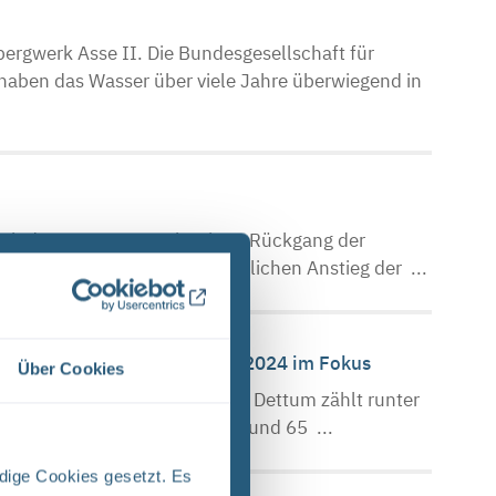
bergwerk Asse II. Die Bundesgesellschaft für
haben das Wasser über viele Jahre überwiegend in
eich des Asse Bergwerks einen Rückgang der
e nun zeitversetzt einen deutlichen Anstieg der ...
ante Maßnahmen aus 2023 und 2024 im Fokus
Über Cookies
Bildschirmen im Beeke-Hus in Dettum zählt runter
iter der Infostelle Asse, die rund 65 ...
dige Cookies gesetzt. Es