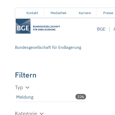
Von
Inhaltsbereich
Navigation
Metamenü
Servicemenü
Kontakt
Mediathek
Karriere
Presse
hier
aus
BGE
koennen
Sie
direkt
Bundesgesellschaft für Endlagerung
zu
folgenden
Bereichen
springen:
Filtern
Typ
Meldung
226
Kategorie