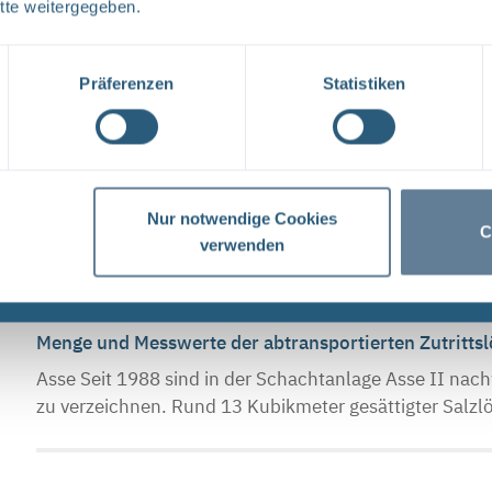
tte weitergegeben.
Einladung zur Veranstaltung „Betrifft: Asse - Rückbl
Asse Wie hat sich der Lösungszutritt in der Schachtanl
Präferenzen
Statistiken
die aktuellen Vorhaben in der Rückholungsplanung? W
Ein nicht alltäglicher Transport – Abgabe von konta
Asse Zutrittslösung zu entsorgen, ist ein fast alltägli
Nur notwendige Cookies
C
verwenden
diesem Januar hatten es die Mitarbeiter*innen jedoch 
Menge und Messwerte der abtransportierten Zutritts
Asse Seit 1988 sind in der Schachtanlage Asse II nac
zu verzeichnen. Rund 13 Kubikmeter gesättigter Salzl