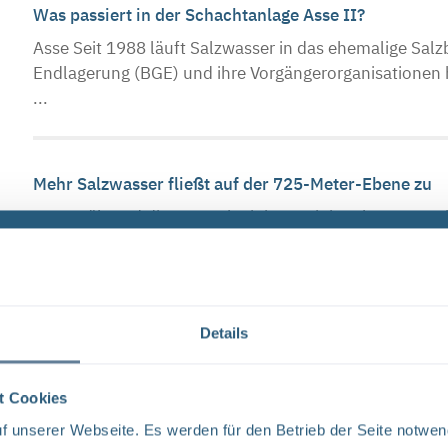
Was passiert in der Schachtanlage Asse II?
Asse Seit 1988 läuft Salzwasser in das ehemalige Salz
Endlagerung (BGE) und ihre Vorgängerorganisationen 
...
Mehr Salzwasser fließt auf der 725-Meter-Ebene zu
Asse Während die BGE seit einiger Zeit im oberen Ber
aufgefangenen Salzwassermengen verzeichnet, stellt si
Nachbericht „Betrifft: Asse“: umgesetzte und gepl
Details
Asse Dienstag, 5. März 2024: Der Countdown auf den 
auf null. Pünktlich um 19 Uhr begrüßt Frank Ehrlich, Le
t Cookies
 unserer Webseite. Es werden für den Betrieb der Seite notwen