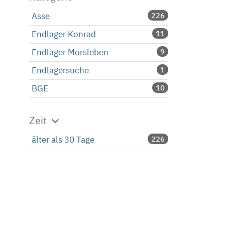
Asse
226
Endlager Konrad
11
Endlager Morsleben
9
Endlagersuche
1
BGE
10
Zeit
älter als 30 Tage
226