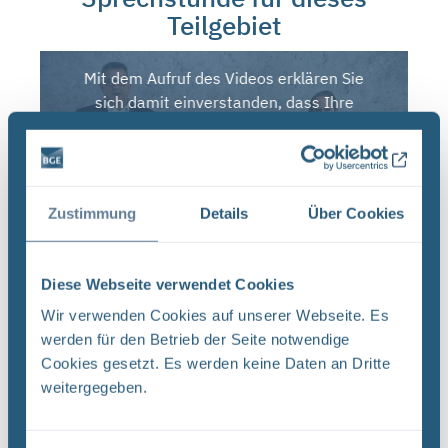
Teilgebiet
Mit dem Aufruf des Videos erklären Sie
sich damit einverstanden, dass Ihre
Daten an Youtube
übermittelt werden.
Video von Youtube laden
Zustimmung
Details
Über Cookies
Diese Webseite verwendet Cookies
Wir verwenden Cookies auf unserer Webseite. Es
werden für den Betrieb der Seite notwendige
Die Kennungen der Teilgebiete
Cookies gesetzt. Es werden keine Daten an Dritte
Die Kennungen der Teilgebiete erscheinen auf den
weitergegeben.
ersten Blick kompliziert. Tatsächlich aber
identifizieren sie ein Teilgebiet nicht nur eindeutig,