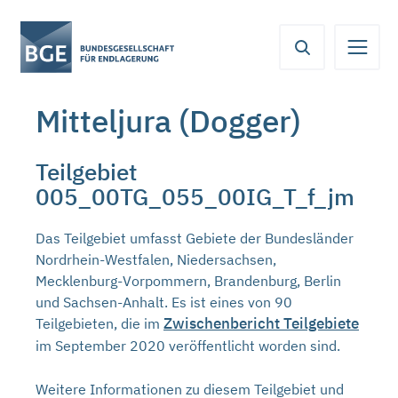
Von
Inhaltsbereich
Navigation
Metamenü
Servicemenü
hier
aus
koennen
Mitteljura (Dogger)
Sie
direkt
zu
Teilgebiet
folgenden
005_00TG_055_00IG_T_f_jm
Bereichen
springen:
Das Teilgebiet umfasst Gebiete der Bundesländer
Nordrhein-Westfalen, Niedersachsen,
Mecklenburg-Vorpommern, Brandenburg, Berlin
und Sachsen-Anhalt. Es ist eines von 90
Zwischenbericht Teilgebiete
Teilgebieten, die im
im September 2020 veröffentlicht worden sind.
Weitere Informationen zu diesem Teilgebiet und