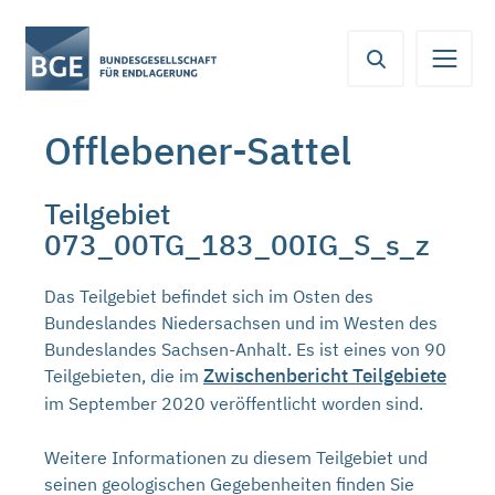
Von
Inhaltsbereich
Navigation
Metamenü
Servicemenü
hier
aus
koennen
Offlebener-Sattel
Sie
direkt
zu
Teilgebiet
folgenden
073_00TG_183_00IG_S_s_z
Bereichen
springen:
Das Teilgebiet befindet sich im Osten des
Bundeslandes Niedersachsen und im Westen des
Bundeslandes Sachsen-Anhalt. Es ist eines von 90
Zwischenbericht Teilgebiete
Teilgebieten, die im
im September 2020 veröffentlicht worden sind.
Weitere Informationen zu diesem Teilgebiet und
seinen geologischen Gegebenheiten finden Sie