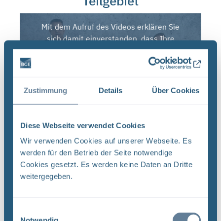
Teilgebiet
Mit dem Aufruf des Videos erklären Sie
sich damit einverstanden, dass Ihre
Daten an Youtube
übermittelt werden.
Zustimmung
Details
Über Cookies
Video von Youtube laden
Diese Webseite verwendet Cookies
Wir verwenden Cookies auf unserer Webseite. Es
werden für den Betrieb der Seite notwendige
Die Kennungen der Teilgebiete
Cookies gesetzt. Es werden keine Daten an Dritte
weitergegeben.
Die Kennungen der Teilgebiete erscheinen auf den
ersten Blick kompliziert. Tatsächlich aber
identifizieren sie ein Teilgebiet nicht nur eindeutig,
Einwilligungsauswahl
sie lassen auch Rückschlüsse auf dessen
Notwendig