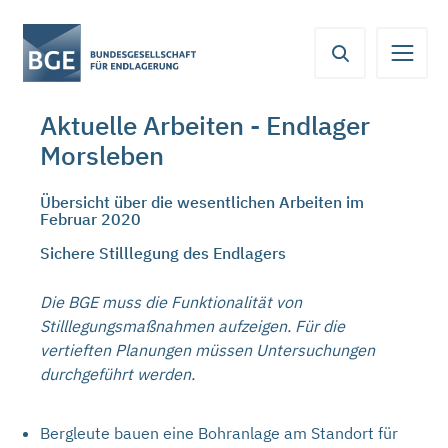
Von
Inhaltsbereich
Navigation
Metamenü
Servicemenü
hier
aus
koennen
Aktuelle Arbeiten - Endlager
Sie
Morsleben
direkt
zu
folgenden
Übersicht über die wesentlichen Arbeiten im
Februar 2020
Bereichen
springen:
Sichere Stilllegung des Endlagers
Die BGE muss die Funktionalität von
Stilllegungsmaßnahmen aufzeigen. Für die
vertieften Planungen müssen Untersuchungen
durchgeführt werden.
Bergleute bauen eine Bohranlage am Standort für