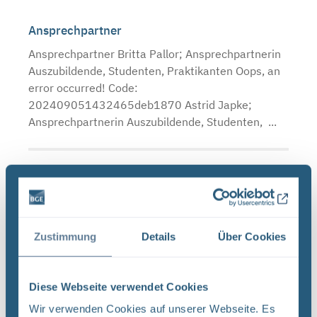
Ansprechpartner
Ansprechpartner Britta Pallor; Ansprechpartnerin
Auszubildende, Studenten, Praktikanten Oops, an
error occurred! Code:
202409051432465deb1870 Astrid Japke;
Ansprechpartnerin Auszubildende, Studenten, ...
Termine (kurz)
zur Zeit sind keine Termine bekannt, mehr Infos
bei "berufsorientierungsprojekt.wir-sind-bildung"
Zustimmung
Details
Über Cookies
(externer Link)
Diese Webseite verwendet Cookies
Termine (lang)
Wir verwenden Cookies auf unserer Webseite. Es