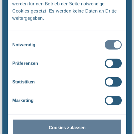
werden für den Betrieb der Seite notwendige
Cookies gesetzt. Es werden keine Daten an Dritte
weitergegeben.
Navigation "zurück" zu karriereseiten
zurück zur Seite "Karriere"
Einwilligungsauswahl
Notwendig
Navigation "zurück" zu ausbildungsseiten
Präferenzen
zurück zur Seite "Ausbildung"
Statistiken
Personen
Geschäftsführung Dr. Thomas Lautsch Maße:
Marketing
1181 x 1772 Pixel ### Dr. Thomas Lautsch,
technischer Geschäftsführer © Anke Jacob Dr.
Thomas Lautsch (JPG, 633 KB), 633 KB Dr.
Cookies zulassen
Thomas Lautsch, technischer ...