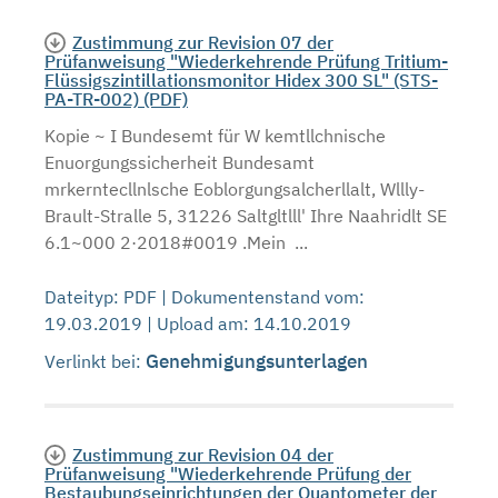
Zustimmung zur Revision 07 der
Prüfanweisung "Wiederkehrende Prüfung Tritium-
Flüssigszintillationsmonitor Hidex 300 SL" (STS-
PA-TR-002) (PDF)
Kopie ~ I Bundesemt für W kemtllchnische
Enuorgungssicherheit Bundesamt
mrkerntecllnlsche Eoblorgungsalcherllalt, Wllly-
Brault-Stralle 5, 31226 Saltgltlll' Ihre Naahridlt SE
6.1~000 2·2018#0019 .Mein ...
Dateityp: PDF | Dokumentenstand vom:
19.03.2019 | Upload am: 14.10.2019
Genehmigungsunterlagen
Verlinkt bei:
Zustimmung zur Revision 04 der
Prüfanweisung "Wiederkehrende Prüfung der
Bestaubungseinrichtungen der Quantometer der