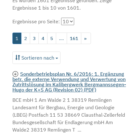
Es wurden 1601 Ergebnisse gefunden.
Zeige
Ergebnisse 1 bis 10 von 1601.
Ergebnisse pro Seite:
1
2
3
4
5
....
161
»
Sortieren nach
Sonderbetriebsplan Nr. 6/2016: 1. Ergänzung
betr. die externe Verwendung und Verwertung von
Zutrittslösung im Kalibergwerk Bergmannssegen-
Hugo der K+S AG (Revision 02) (PDF)
BCE mbH 1 Am Walde 2 1 38319 Remlingen
Landesamt für Bergbau, Energie und Geologie
(LBEG) Postfach 11 53 38669 Clausthal-Zellerfeld
Bundesgesellschaft für Endlagerung mbH Am
Walde2 38319 Remlingen T ...