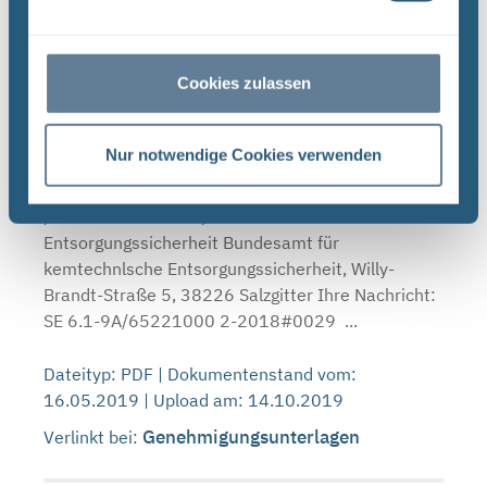
Genehmigungsunterlagen
Verlinkt bei:
Cookies zulassen
Zustimmung zur Revision 01 der
Prüfanweisung "Wiederkehrende Prüfung der
Nur notwendige Cookies verwenden
Aerosolmonitore der Luftüberwachungsstationen"
(STS-PA-LU-001) (PDF)
,m. l Bundesamt für ,v kerntechnische
Entsorgungssicherheit Bundesamt für
kemtechnlsche Entsorgungssicherheit, Willy-
Brandt-Straße 5, 38226 Salzgitter Ihre Nachricht:
SE 6.1-9A/65221000 2-2018#0029 ...
Dateityp: PDF | Dokumentenstand vom:
16.05.2019 | Upload am: 14.10.2019
Genehmigungsunterlagen
Verlinkt bei: