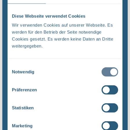
SE 6.1-9N65221000 2-2018#0028 ...
Diese Webseite verwendet Cookies
Dateityp: PDF | Dokumentenstand vom:
Wir verwenden Cookies auf unserer Webseite. Es
16.05.2019 | Upload am: 14.10.2019
werden für den Betrieb der Seite notwendige
Genehmigungsunterlagen
Verlinkt bei:
Cookies gesetzt. Es werden keine Daten an Dritte
weitergegeben.
Zustimmung zur Revision 02 der
Prüfanweisung "Wiederkehrende Prüfung
Einwilligungsauswahl
Druckmessgerät" (STS-PA-WM-005) (PDF)
Notwendig
~ I Bundesamt für W kerntechnische
Entsorgungssicherheit Bundesamt für
Präferenzen
kemtechnische Entsorgungssicherheit, Willy-
Brandt-Straße 5, 38226 Salzgitter
Bundesgesellschaft für Endlagerung mbH ...
Statistiken
Dateityp: PDF | Dokumentenstand vom:
Marketing
16.05.2019 | Upload am: 14.10.2019