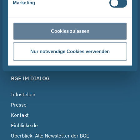
NAVIGATION
Marketing
BGE
Endlagersuche
Cookies zulassen
Asse
Endlager Konrad
Nur notwendige Cookies verwenden
Morsleben
BGE IM DIALOG
Infostellen
Presse
Kontakt
Einblicke.de
Überblick: Alle Newsletter der BGE