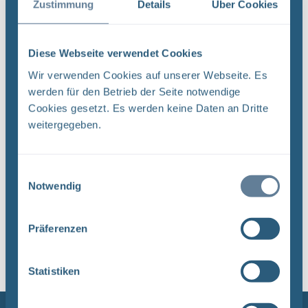
Zustimmung
Details
Über Cookies
Sortieren nach
Monatsbericht Juni 2026
Diese Webseite verwendet Cookies
Aktuelle Arbeiten - Schachtanlage Asse II
Wir verwenden Cookies auf unserer Webseite. Es
Übersicht über die wesentlichen Arbeiten im Juni
werden für den Betrieb der Seite notwendige
2026 Trio mit Fräsköpfen Die passende Fräse für
Cookies gesetzt. Es werden keine Daten an Dritte
den passenden Einsatz: In der Schachtanlage Asse
weitergegeben.
II arbeiten ...
Einwilligungsauswahl
Notwendig
1
Präferenzen
Sortieren nach
Statistiken