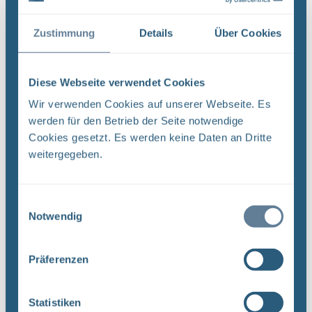
Dateityp: PDF | Dokumentenstand vom:
17.04.2024 | Upload am: 17.04.2024
Zustimmung
Details
Über Cookies
Diese Webseite verwendet Cookies
Revision von Unterlagen –
Qualitätsmanagementverfahrensanweisung QMV
Wir verwenden Cookies auf unserer Webseite. Es
03 (PDF)
werden für den Betrieb der Seite notwendige
DokID: 11965023 Projekt PSP-Element
Cookies gesetzt. Es werden keine Daten an Dritte
Funktion/Thema Komponente Baugruppe Aufgabe
weitergegeben.
NAAN NNNNNNNNNN NNAAANN AANNNA AANN
AAAA 9X 115200 ' CA Titel der Unterlage:
Ersteller/Unterschrift: QM Stempelfeld: UA ...
Einwilligungsauswahl
Notwendig
Dateityp: PDF | Dokumentenstand vom:
20.03.2019 | Upload am: 12.12.2022
Präferenzen
Statistiken
Prüf- und Freigabeverfahren von Unterlagen –