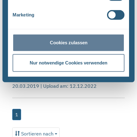
Qualitätsmanagementverfahrensanweisung QMV
02 (PDF)
Marketing
BUNDESGESELLSCHAFT FÜRENDLAGERUNG
PRÜF- UND FREIGABEVERFAHREN VON
UNTERLAGEN
QUALITÄTSMANAGEMENTVERFAHRENSANWEISUNG
Cookies zulassen
QMV 02 : ,.. In Projekt PSP-Element
Funktion/Thema Komponente Baugruppe Aufgabe
Nur notwendige Cookies verwenden
UA ...
Dateityp: PDF | Dokumentenstand vom:
20.03.2019 | Upload am: 12.12.2022
1
Sortieren nach