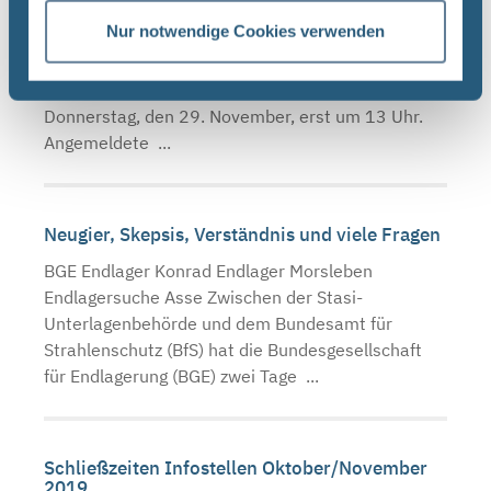
November, erst um 13 Uhr
Nur notwendige Cookies verwenden
BGE Endlager Konrad Asse Endlager Morsleben
Aufgrund einer Betriebsversammlung öffnen die
Infostellen Asse, Konrad und Morsleben am
Donnerstag, den 29. November, erst um 13 Uhr.
Angemeldete ...
Neugier, Skepsis, Verständnis und viele Fragen
BGE Endlager Konrad Endlager Morsleben
Endlagersuche Asse Zwischen der Stasi-
Unterlagenbehörde und dem Bundesamt für
Strahlenschutz (BfS) hat die Bundesgesellschaft
für Endlagerung (BGE) zwei Tage ...
Schließzeiten Infostellen Oktober/November
2019