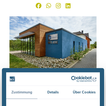
Infostellen Asse
Konrad
Morsleben
Die
,
und
bleiben am Montag, den 13. Mai 2019 aufgrund
einer internen Veranstaltung geschlossen.
Zustimmung
Details
Über Cookies
Ab dem 14. Mai 2019 öffnen die Infostellen wieder