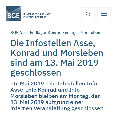
Von
Inhaltsbereich
Navigation
Metamenü
Servicemenü
hier
aus
koennen
BGE Asse Endlager Konrad Endlager Morsleben
Sie
direkt
Die Infostellen Asse,
zu
Konrad und Morsleben
folgenden
Bereichen
sind am 13. Mai 2019
springen:
geschlossen
06. Mai 2019: Die Infostellen Info
Asse, Info Konrad und Info
Morsleben bleiben am Montag, den
13. Mai 2019 aufgrund einer
internen Veranstaltung geschlossen.