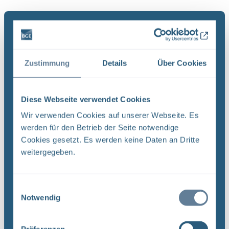
Es wurde 1 Ergebnis in 0 Millisekunden gefunden.
Zeige Ergebnisse 1 bis 1 von 1.
Ergebnisse pro Seite:
Zustimmung
Details
Über Cookies
1
Diese Webseite verwendet Cookies
Sortieren nach
Wir verwenden Cookies auf unserer Webseite. Es
werden für den Betrieb der Seite notwendige
Neugier, Skepsis, Verständnis und viele Fragen
Cookies gesetzt. Es werden keine Daten an Dritte
weitergegeben.
BGE Endlager Konrad Endlager Morsleben
Endlagersuche Asse Zwischen der Stasi-
Unterlagenbehörde und dem Bundesamt für
Einwilligungsauswahl
Strahlenschutz (BfS) hat die Bundesgesellschaft
Notwendig
für Endlagerung (BGE) zwei Tage ...