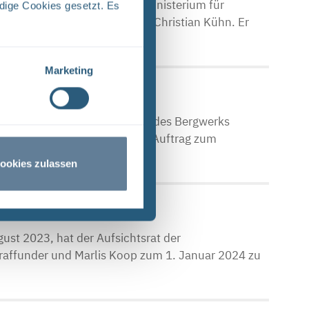
e Staatssekretär im Bundesministerium für
dige Cookies gesetzt. Es
cherschutz (BMUV) folgt auf Christian Kühn. Er
Marketing
n
ige Schritt für die Schließung des Bergwerks
dlagerung mbH (BGE) hat den Auftrag zum
ookies zulassen
ert
ust 2023, hat der Aufsichtsrat der
raffunder und Marlis Koop zum 1. Januar 2024 zu