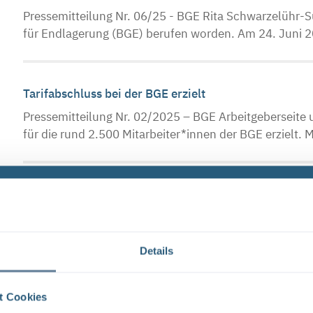
Pressemitteilung Nr. 06/25 - BGE Rita Schwarzelühr-Su
für Endlagerung (BGE) berufen worden. Am 24. Juni 20
Tarifabschluss bei der BGE erzielt
Pressemitteilung Nr. 02/2025 – BGE Arbeitgeberseite
für die rund 2.500 Mitarbeiter*innen der BGE erzielt. 
Im Juli bekommt die BGE eine neue technische Gesc
Pressemitteilung Nr. 01/25 - BGE Der Aufsichtsrat de
beschlossen, Jürgen Korth zum 1. Juli 2025 als techni
Details
Neuer Vorsitzender des Aufsichtsrats
t Cookies