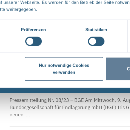
Pressemitteilung Nr. 01/24 – BGE Der Parlamentarisch
 unserer Webseite. Es werden für den Betrieb der Seite notwen
Umwelt, Naturschutz, nukleare Sicherheit und Verbrau
tte weitergegeben.
hatte ...
Präferenzen
Statistiken
Erster Schritt zur Schließung des Bergwerks Gorlebe
Pressemitteilung Nr. 09/23 – Gorleben Der erste wicht
Gorleben ist gemacht. Die Bundesgesellschaft für En
Verfüllen ...
Nur notwendige Cookies
C
verwenden
BGE-Führung wird durch zwei Fachfrauen kompletti
Pressemitteilung Nr. 08/23 – BGE Am Mittwoch, 9. Aug
Bundesgesellschaft für Endlagerung mbH (BGE) Iris G
neuen ...