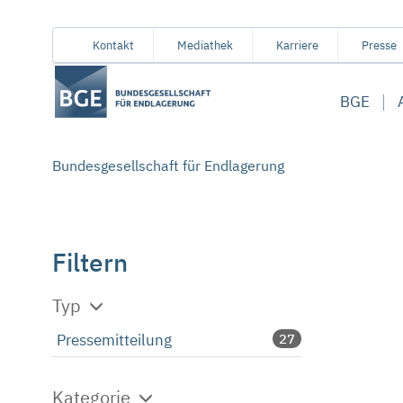
Von
Inhaltsbereich
Navigation
Metamenü
Servicemenü
Kontakt
Mediathek
Karriere
Presse
hier
aus
BGE
koennen
Sie
direkt
Bundesgesellschaft für Endlagerung
zu
folgenden
Bereichen
springen:
Filtern
Typ
Pressemitteilung
27
Kategorie