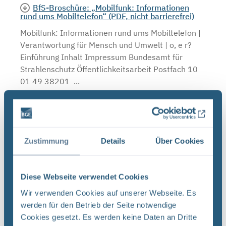
BfS-Broschüre: „Mobilfunk: Informationen
rund ums Mobiltelefon“ (PDF, nicht barrierefrei)
Mobilfunk: Informationen rund ums Mobiltelefon |
Verantwortung für Mensch und Umwelt | o, e r?
Einführung Inhalt Impressum Bundesamt für
Strahlenschutz Öffentlichkeitsarbeit Postfach 10
01 49 38201 ...
Dateityp: PDF | Dokumentenstand vom:
31.01.2017 | Upload am: 02.02.2024
Zustimmung
Details
Über Cookies
BfS-Infoblatt: „Schnurlose Festnetztelefone /
DECT-Telefone“ (PDF, nicht barrierefrei)
Diese Webseite verwendet Cookies
INFOBLATT Schnurlose Festnetztelefone / DECT-
Wir verwenden Cookies auf unserer Webseite. Es
Telefone Schnurlose Festnetztelefone verwenden
werden für den Betrieb der Seite notwendige
eine loka- le Funkverbindung zwischen
Cookies gesetzt. Es werden keine Daten an Dritte
Handapparat („Te- lefonhörer“) und