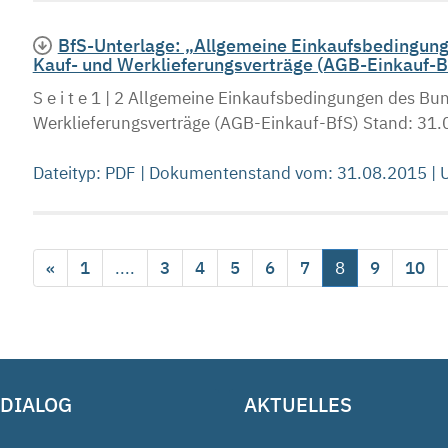
BfS-Unterlage: „Allgemeine Einkaufsbedingung
Kauf- und Werklieferungsverträge (AGB-Einkauf-BfS
S e i t e 1 | 2 Allgemeine Einkaufsbedingungen des Bu
Werklieferungsverträge (AGB-Einkauf-BfS) Stand: 31.
Dateityp: PDF | Dokumentenstand vom: 31.08.2015 |
«
1
....
3
4
5
6
7
8
9
10
 DIALOG
AKTUELLES