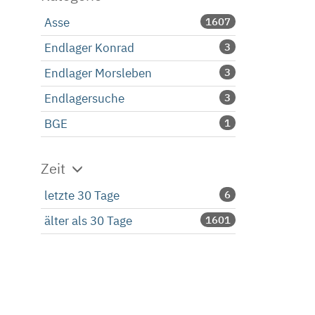
Asse
1607
Endlager Konrad
3
Endlager Morsleben
3
Endlagersuche
3
BGE
1
Zeit
letzte 30 Tage
6
älter als 30 Tage
1601