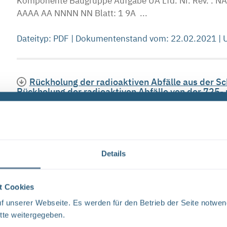
Komponente Baugruppe Aufgabe UA Lfd. Nr. Rev
AAAA AA NNNN NN Blatt: 1 9A ...
Dateityp: PDF | Dokumentenstand vom: 22.02.2021 |
Rückholung der radioaktiven Abfälle aus der S
Rückholung der radioaktiven Abfälle von der 725-
Bearbeitungskonzept und Projektablaufplan (PDF)
""-~/ Deckblatt Bundesamt fOr Strahlenschutz Projek
NNNNNNNNNN AAAA AA NNNN NN Seite: I 9A 23510000
Unterlage: ...
Details
Dateityp: PDF | Dokumentenstand vom: 25.09.2015 |
t Cookies
 unserer Webseite. Es werden für den Betrieb der Seite notwen
Rückholung der radioaktiven Abfälle aus der S
tte weitergegeben.
Rückholung der radioaktiven Abfälle von der 725-