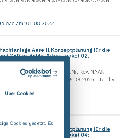
. . NAAN NNNNNNNNNN NNAAANN AANNNA AANN
 Upload am: 01.08.2022
chachtanlage Asse II Konzeptplanung für die
 und 750-m-Sohle. Arbeitspaket 02:
t PSP-Eiement Aufgabe UA Lfd.Nr. Rev. NAAN
 GHB RZ 0056 00 Stand: 25.09.2015 Titel der
Über Cookies
 Upload am: 01.12.2017
dige Cookies gesetzt. Es
chachtanlage Asse II Konzeptplanung für die
 und 750-m-Sohle. Arbeitspaket 04: