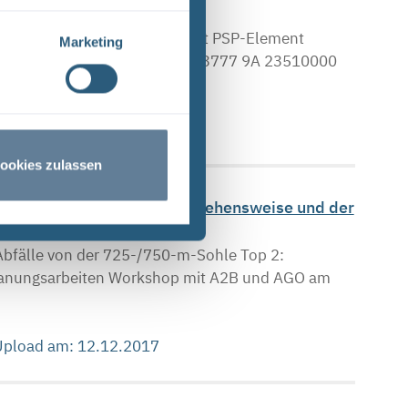
A 23510000 I SE 4.2.1 Projekt PSP-Element
Marketing
 AA NNN N NN Seite: 1 82423777 9A 23510000
 Upload am: 01.12.2017
ookies zulassen
17 - Erläuterung der Vorgehensweise und der
ei)
Abfälle von der 725-/750-m-Sohle Top 2:
Planungsarbeiten Workshop mit A2B und AGO am
 Upload am: 12.12.2017