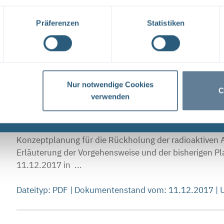
Kriterienkatalog und Bewertungsmaßstäbe (PDF)
~ Deckblatt Bundesamt für Strahlenschutz GZ: QM - 9
Präferenzen
Statistiken
Aufgabe VA Lfd.Nr. Rev. ,_ NAAN NNNNNNNNNN AAAA
GHB RZ 0061 00 ...
Dateityp: PDF | Dokumentenstand vom: 30.08.2016 |
Nur notwendige Cookies
C
verwenden
Workshop mit A2B und AGO am 11. Dezember 20
bisherigen Planungsarbeiten (PDF, nicht barrierefr
Konzeptplanung für die Rückholung der radioaktiven 
Erläuterung der Vorgehensweise und der bisherigen 
11.12.2017 in ...
Dateityp: PDF | Dokumentenstand vom: 11.12.2017 |