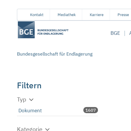
Von
Inhaltsbereich
Navigation
Metamenü
Servicemenü
Kontakt
Mediathek
Karriere
Presse
hier
aus
BGE
koennen
Sie
direkt
Bundesgesellschaft für Endlagerung
zu
folgenden
Bereichen
springen:
Filtern
Typ
Dokument
1607
Kategorie