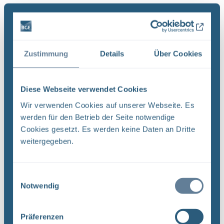
Es wurde 1 Ergebnis in 0 Millisekunden gefunden.
Zeige Ergebnisse 1 bis 1 von 1.
Ergebnisse pro Seite:
Zustimmung
Details
Über Cookies
1
Diese Webseite verwendet Cookies
Wir verwenden Cookies auf unserer Webseite. Es
Sortieren nach
werden für den Betrieb der Seite notwendige
Cookies gesetzt. Es werden keine Daten an Dritte
Neugier, Skepsis, Verständnis und viele Fragen
weitergegeben.
BGE Endlager Konrad Endlager Morsleben
Endlagersuche Asse Zwischen der Stasi-
Einwilligungsauswahl
Unterlagenbehörde und dem Bundesamt für
Notwendig
Strahlenschutz (BfS) hat die Bundesgesellschaft
für Endlagerung (BGE) zwei Tage ...
Präferenzen