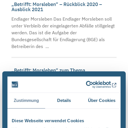
„Betrifft: Morsleben“ – Rückblick 2020 –
Ausblick 2021
Endlager Morsleben Das Endlager Morsleben soll
unter Verbleib der eingelagerten Abfälle stillgelegt
werden. Das ist die Aufgabe der
Bundesgesellschaft für Endlagerung (BGE) als
Betreiberin des ...
„Betrifft: Morsleben“ zum Thema
Langzeitsicherheit am 20. April 2018
Endlager Morsleben Das Endlager Morsleben soll
unter Verbleib der Abfälle stillgelegt werden. Eine
der wichtigsten Fragen ist dabei der Nachweis der
Zustimmung
Details
Über Cookies
Langzeitsicherheit. Er muss zeigen, dass auch auf
...
Diese Webseite verwendet Cookies