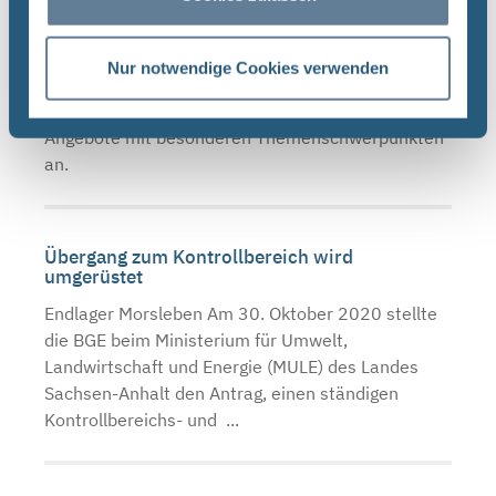
Übertägige Werksbegehung Schacht
Bartensleben in Morsleben
Endlager Morsleben Die Infostelle Morsleben
Nur notwendige Cookies verwenden
bietet vom 5. bis 24. Juni 2018 im Rahmen der
Salzigen Tour über und unter Tage vielfältige
Angebote mit besonderen Themenschwerpunkten
an.
Übergang zum Kontrollbereich wird
umgerüstet
Endlager Morsleben Am 30. Oktober 2020 stellte
die BGE beim Ministerium für Umwelt,
Landwirtschaft und Energie (MULE) des Landes
Sachsen-Anhalt den Antrag, einen ständigen
Kontrollbereichs- und ...