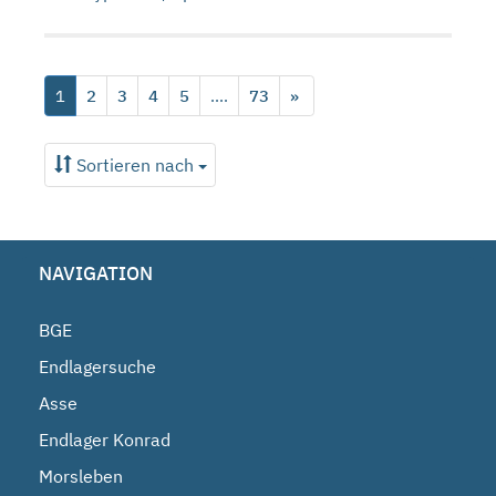
1
2
3
4
5
....
73
»
Sortieren nach
NAVIGATION
BGE
Endlagersuche
Asse
Endlager Konrad
Morsleben