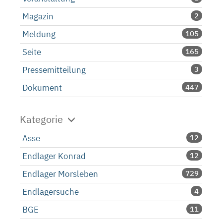
Magazin
2
Meldung
105
Seite
165
Pressemitteilung
3
Dokument
447
Kategorie
Asse
12
Endlager Konrad
12
Endlager Morsleben
729
Endlagersuche
4
BGE
11