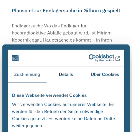
Planspiel zur Endlagersuche in Gifhorn gespielt
Endlagersuche Wo das Endlager für
hochradioaktive Abfälle gebaut wird, ist Miriam
Kopernik egal. Hauptsache es kommt – in ihren
Wahlbezirk. Bei der nächsten Landrats-Wahl will
sie an die Macht. Und ...
Zustimmung
Details
Über Cookies
Zweites Forum Endlagersuche: Öffentlicher
Austausch zum Stand der Endlagersuche
Endlagersuche Gemeinsame Pressemitteilung des
Diese Webseite verwendet Cookies
Planungsteams Forum Endlagersuche (PFE) zum
Wir verwenden Cookies auf unserer Webseite. Es
Abschluss des Forums Endlagersuche in Halle an
werden für den Betrieb der Seite notwendige
der Saale am 17./18. November 2023. Dem PFE
Cookies gesetzt. Es werden keine Daten an Dritte
gehören neben ...
weitergegeben.